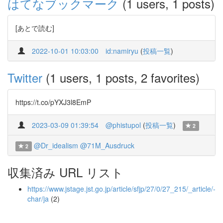
はてなブックマーク
(1 users, 1 posts)
[あとで読む]
2022-10-01 10:03:00
id:namiryu
(
投稿一覧
)
Twitter
(1 users, 1 posts, 2 favorites)
https://t.co/pYXJ3l8EmP
2023-03-09 01:39:54
@phistupol
(
投稿一覧
)
2
@Dr_idealism
@71M_Ausdruck
2
収集済み URL リスト
https://www.jstage.jst.go.jp/article/sfjp/27/0/27_215/_article/-
char/ja
(2)