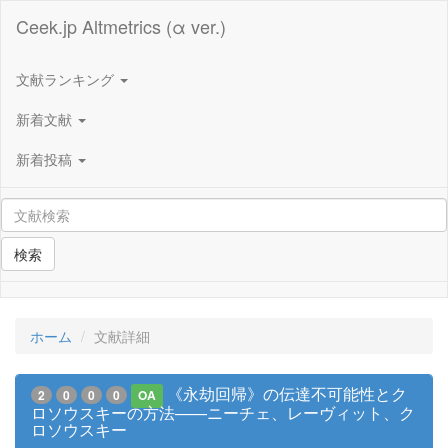
Ceek.jp Altmetrics (α ver.)
文献ランキング
新着文献
新着投稿
検索
ホーム
文献詳細
《永劫回帰》の伝達不可能性とク
2
0
0
0
OA
ロソウスキーの方法——ニーチェ、レーヴィット、ク
ロソウスキー