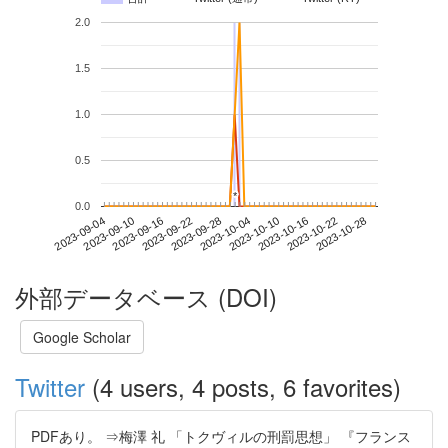
2.0
1.5
1.0
0.5
*
*
0.0
2023-10-22
2023-09-04
2023-09-22
2023-10-10
2023-10-28
2023-09-10
2023-09-28
2023-10-16
2023-09-16
2023-10-04
外部データベース (DOI)
Google Scholar
Twitter
(4 users, 4 posts, 6 favorites)
PDFあり。 ⇒梅澤 礼 「トクヴィルの刑罰思想」 『フランス