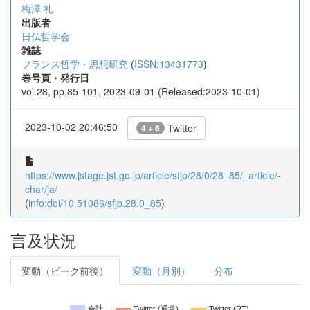
梅澤 礼
出版者
日仏哲学会
雑誌
フランス哲学・思想研究
(
ISSN:13431773
)
巻号頁・発行日
vol.28, pp.85-101, 2023-09-01 (Released:2023-10-01)
2023-10-02 20:46:50
Twitter
4 + 6
https://www.jstage.jst.go.jp/article/sfjp/28/0/28_85/_article/-
char/ja/
(
info:doi/10.51086/sfjp.28.0_85
)
言及状況
変動（ピーク前後）
変動（月別）
分布
合計
Twitter (通常)
Twitter (RT)