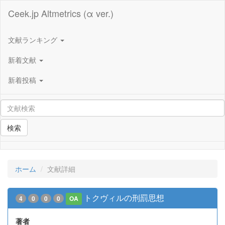
Ceek.jp Altmetrics (α ver.)
文献ランキング
新着文献
新着投稿
検索
ホーム
文献詳細
トクヴィルの刑罰思想
4
0
0
0
OA
著者