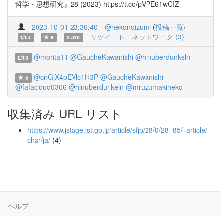
哲学・思想研究』28 (2023) https://t.co/pVPE61wCIZ
2023-10-01 23:36:40
@nekonoizumi
(
投稿一覧
)
リツイート・ネットワーク (3)
4
9
0.516
@morita11
@GaucheKawanishi
@hinuberdunkeln
3
@cnGjX4pEVlc1H3P
@GaucheKawanishi
5
@fafacloud0306
@hinuberdunkeln
@mruzumakineko
収集済み URL リスト
https://www.jstage.jst.go.jp/article/sfjp/28/0/28_85/_article/-
char/ja/
(4)
ヘルプ