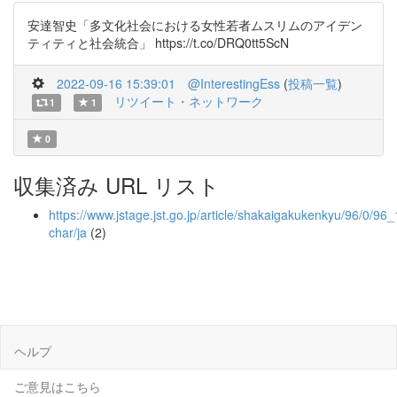
安達智史「多文化社会における女性若者ムスリムのアイデン
ティティと社会統合」 https://t.co/DRQ0tt5ScN
2022-09-16 15:39:01
@InterestingEss
(
投稿一覧
)
リツイート・ネットワーク
1
1
0
収集済み URL リスト
https://www.jstage.jst.go.jp/article/shakaigakukenkyu/96/0/96_1
char/ja
(2)
ヘルプ
ご意見はこちら