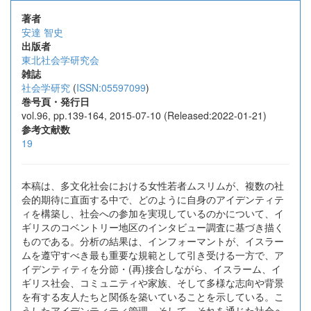
著者
安達 智史
出版者
東北社会学研究会
雑誌
社会学研究
(
ISSN:05597099
)
巻号頁・発行日
vol.96, pp.139-164, 2015-07-10 (Released:2022-01-21)
参考文献数
19
本稿は、多文化社会における女性若者ムスリムが、複数の社
会的期待に直面する中で、どのように自身のアイデンティテ
ィを構築し、社会への参加を実現しているのかについて、イ
ギリスのコベントリー地区のインタビュー調査に基づき描く
ものである。分析の結果は、インフォーマントが、イスラー
ムを遵守すべき最も重要な規範として引き受ける一方で、ア
イデンティティを分節・(再)接合しながら、イスラーム、イ
ギリス社会、コミュニティや家族、そして多様な志向や背景
を有する友人たちと関係を築いていることを示している。こ
うしたアイデンティティ管理、そして、それを通じた社会へ