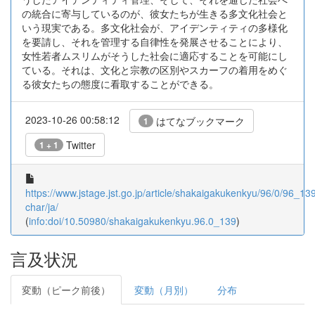
の統合に寄与しているのが、彼女たちが生きる多文化社会と
いう現実である。多文化社会が、アイデンティティの多様化
を要請し、それを管理する自律性を発展させることにより、
女性若者ムスリムがそうした社会に適応することを可能にし
ている。それは、文化と宗教の区別やスカーフの着用をめぐ
る彼女たちの態度に看取することができる。
2023-10-26 00:58:12
はてなブックマーク
1
Twitter
1 + 1
https://www.jstage.jst.go.jp/article/shakaigakukenkyu/96/0/96_139/
char/ja/
(
info:doi/10.50980/shakaigakukenkyu.96.0_139
)
言及状況
変動（ピーク前後）
変動（月別）
分布