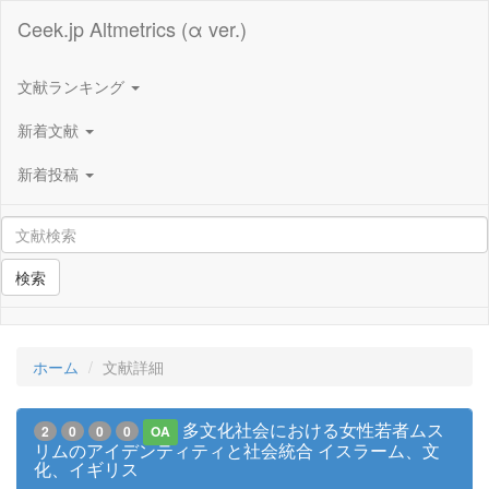
Ceek.jp Altmetrics (α ver.)
文献ランキング
新着文献
新着投稿
検索
ホーム
文献詳細
多文化社会における女性若者ムス
2
0
0
0
OA
リムのアイデンティティと社会統合 イスラーム、文
化、イギリス