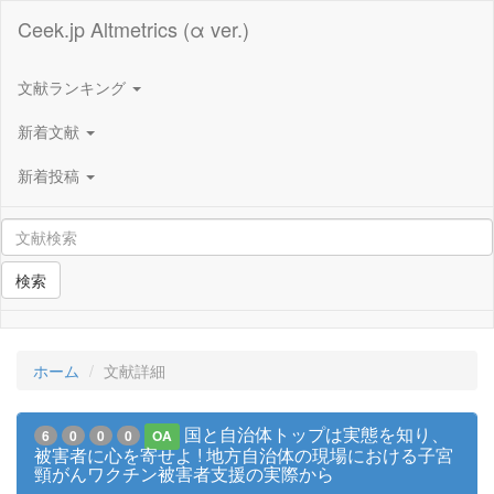
Ceek.jp Altmetrics (α ver.)
文献ランキング
新着文献
新着投稿
検索
ホーム
文献詳細
国と自治体トップは実態を知り、
6
0
0
0
OA
被害者に心を寄せよ ! 地方自治体の現場における子宮
頸がんワクチン被害者支援の実際から