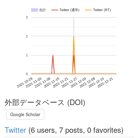
合計
Twitter (通常)
Twitter (RT)
3
2
1
*
*
0
2021-12-15
2021-10-28
2021-11-15
2021-12-03
2021-12-21
2021-11-03
2021-11-21
2021-12-09
2021-11-09
2021-11-27
外部データベース (DOI)
Google Scholar
Twitter
(6 users, 7 posts, 0 favorites)