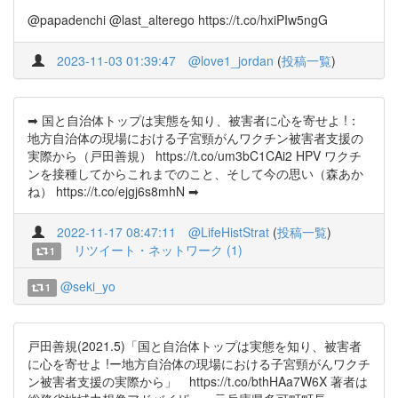
@papadenchi @last_alterego https://t.co/hxiPIw5ngG
2023-11-03 01:39:47
@love1_jordan
(
投稿一覧
)
➡ 国と自治体トップは実態を知り、被害者に心を寄せよ !：
地方自治体の現場における子宮頸がんワクチン被害者支援の
実際から（戸田善規） https://t.co/um3bC1CAi2 HPV ワクチ
ンを接種してからこれまでのこと、そして今の思い（森あか
ね） https://t.co/ejgj6s8mhN ➡
2022-11-17 08:47:11
@LifeHistStrat
(
投稿一覧
)
リツイート・ネットワーク (1)
1
@seki_yo
1
戸田善規(2021.5)「国と自治体トップは実態を知り、被害者
に心を寄せよ !ー地方自治体の現場における子宮頸がんワクチ
ン被害者支援の実際から」 https://t.co/bthHAa7W6X 著者は