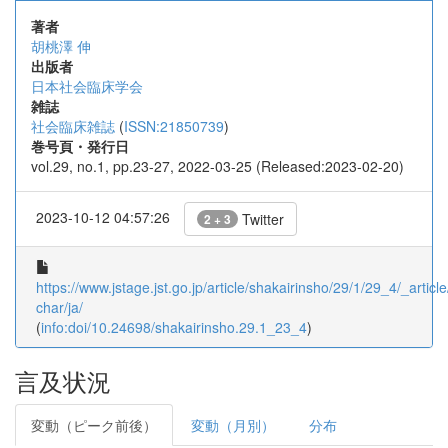
著者
胡桃澤 伸
出版者
日本社会臨床学会
雑誌
社会臨床雑誌
(
ISSN:21850739
)
巻号頁・発行日
vol.29, no.1, pp.23-27, 2022-03-25 (Released:2023-02-20)
2023-10-12 04:57:26
Twitter
2 + 3
https://www.jstage.jst.go.jp/article/shakairinsho/29/1/29_4/_article
char/ja/
(
info:doi/10.24698/shakairinsho.29.1_23_4
)
言及状況
変動（ピーク前後）
変動（月別）
分布