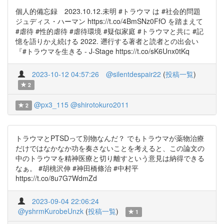
個人的備忘録 2023.10.12.未明 #トラウマ は #社会的問題
ジュディス・ハーマン https://t.co/4BmSNz0FfO を踏まえて
#虐待 #性的虐待 #虐待環境 #疑似家庭 #トラウマと共に #記
憶を語りかえ続ける 2022. 遡行する著者と読者との出会い
『#トラウマを生きる - J-Stage https://t.co/sK6Unx0tKq
2023-10-12 04:57:26
@silentdespair22
(
投稿一覧
)
2
@px3_115
@shirotokuro2011
2
トラウマとPTSDって別物なんだ？ でもトラウマが薬物治療
だけではなかなか功を奏さないことを考えると、この論文の
中のトラウマを精神医療と切り離すという意見は納得できる
なぁ。 #胡桃沢伸 #神田橋條治 #中村平
https://t.co/8u7G7WdmZd
2023-09-04 22:06:24
@yshrmKurobeUnzk
(
投稿一覧
)
1