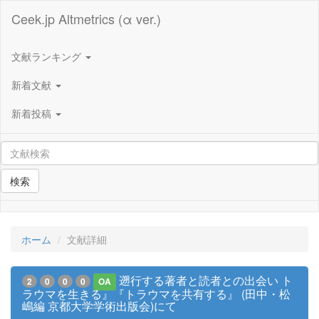
Ceek.jp Altmetrics (α ver.)
文献ランキング
新着文献
新着投稿
検索
ホーム
文献詳細
遡行する著者と読者との出会い ト
2
0
0
0
OA
ラウマを生きる』『トラウマを共有する』 (田中・松
嶋編 京都大学学術出版会)にて