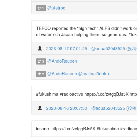
@utatroo
1
TEPCO reported the "high-tech" ALPS didn't work on
of water-rich Japan helping them. so generous. #f
2023-08-17 07:01:25
@aqua52043525
(
投稿
@AndoReuben
3
@AndoReuben
@maimai0detox
2
#fukushima #radioactive https://t.co/zvtgqBJs5K htt
2023-08-16 20:07:30
@aqua52043525
(
投稿
insane. https://t.co/zvtgqBJs5K #fukushima #radioa