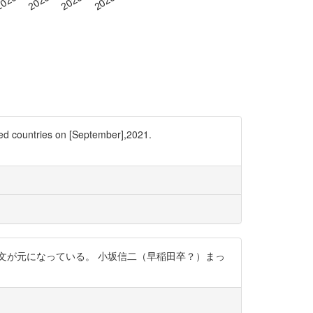
ed countries on [September],2021.
文が元になっている。 小坂信二（早稲田卒？）まっ