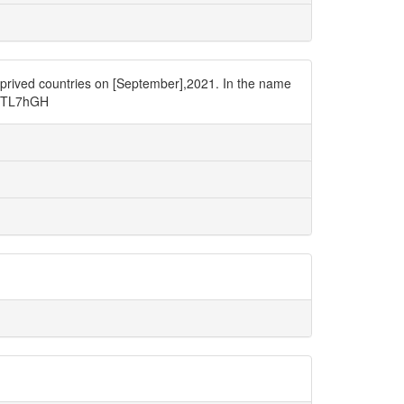
eprived countries on [September],2021. In the name
P6bTL7hGH