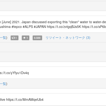
 [June] 2021. Japan discussed exporting this "clean" water to water-d
ukushima #tepco #ALPS #JAPAN https://t.co/zvtgqBJs5K https://t.co/s
一覧
)
リツイート・ネットワーク (3)
1
1
0.500
ps://t.co/yYfyu1Dv4q
一覧
)
ctive https://t.co/MmAMqefJb4