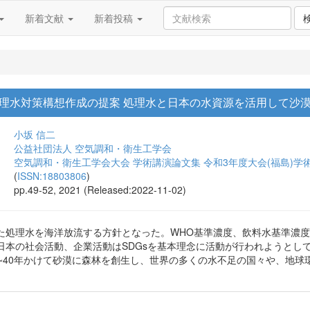
新着文献
新着投稿
理水対策構想作成の提案 処理水と日本の水資源を活用して沙
小坂 信二
公益社団法人 空気調和・衛生工学会
空気調和・衛生工学会大会 学術講演論文集 令和3年度大会(福島)学術
(
ISSN:18803806
)
pp.49-52, 2021 (Released:2022-11-02)
た処理水を海洋放流する方針となった。WHO基準濃度、飲料水基準濃度よ
日本の社会活動、企業活動はSDGsを基本理念に活動が行われようとし
0~40年かけて砂漠に森林を創生し、世界の多くの水不足の国々や、地