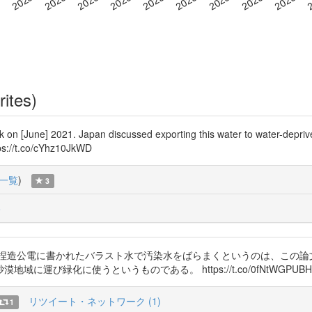
rites)
on [June] 2021. Japan discussed exporting this water to water-depriv
tps://t.co/cYhz10JkWD
一覧
)
3
o
捏造公電に書かれたバラスト水で汚染水をばらまくというのは、この論
運び緑化に使うというものである。 https://t.co/0fNtWGPUBH
リツイート・ネットワーク (1)
1