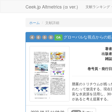
Ceek.jp Altmetrics (α ver.)
文献ランキング
ホーム
文献詳細
グローバルな視点からの処
4
0
0
0
OA
著者
出版者
雑誌
巻号頁・発行日
懸案のトリチウムが残っ
わたって放流する。現在
富な水資源を活用し、3
があると考え提案する。
2023-08-27 11:08:29