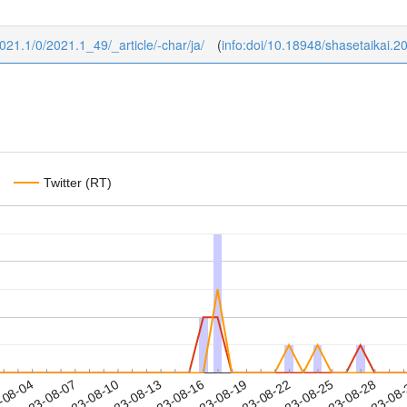
/2021.1/0/2021.1_49/_article/-char/ja/
(
info:doi/10.18948/shasetaikai.2
Twitter (RT)
2023-08-25
2023-08-28
2023-08
-08-04
2
2023-08-07
2023-08-10
2023-08-13
2023-08-16
2023-08-19
2023-08-22