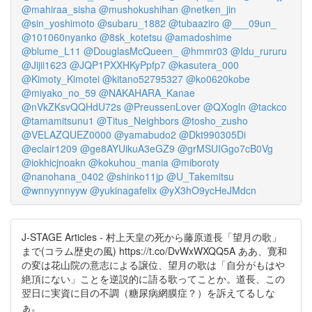
@mahiraa_sisha
@mushokushihan
@netken_jin
@sin_yoshimoto
@subaru_1882
@tubaaziro
@___09un_
@101060nyanko
@8sk_kotetsu
@amadoshime
@blume_L11
@DouglasMcQueen_
@hmmr03
@Idu_rururu
@Jijii1623
@JQP1PXXHKyPpfp7
@kasutera_000
@Kimoty_Kimotei
@kitano52795327
@ko0620kobe
@miyako_no_59
@NAKAHARA_Kanae
@nVkZKsvQQHdU72s
@PreussenLover
@QXogln
@tackco
@tamamitsunu1
@Titus_Neighbors
@tosho_zusho
@VELAZQUEZ0000
@yamabudo2
@Dkt990305Di
@eclair1209
@ge8AYUikuA3eGZ9
@grMSUIGgo7cB0Vg
@iokhicjnoakn
@kokuhou_mania
@miboroty
@nanohana_0402
@shinko11jp
@U_Takemitsu
@wnnyynnyyw
@yukinagafelix
@yX3hO9ycHeJMdcn
J-STAGE Articles - 村上天皇の死から藤原道長「望月の歌」
まで(コラム歴史の風) https://t.co/DvWxWXQQ5A ああ、寛和
の変は花山院の意志による譲位、望月の歌は「自分がもはや
絶頂にない」ことを逆説的に語る歌ってことか。道長、この
翌日に実資に目の不調（糖尿病網膜症？）を訴えてるしな
ぁ。