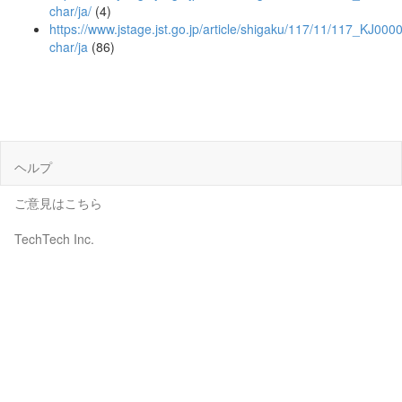
char/ja/
(4)
https://www.jstage.jst.go.jp/article/shigaku/117/11/117_KJ00
char/ja
(86)
ヘルプ
ご意見はこちら
TechTech Inc.