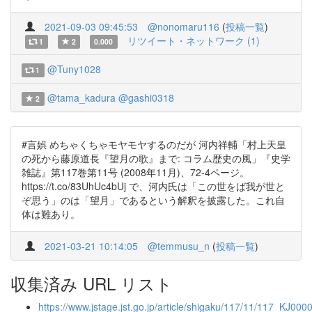
2021-09-03 09:45:53
@nonomaru116
(
投稿一覧
)
リツイート・ネットワーク (1)
1
2
0.000
@Tuny1028
1
@tama_kadura
@gashi0318
2
#言娯 めちゃくちゃモヤモヤするのだが 河内祥輔「村上天皇
の死から藤原道長『望月の歌』まで: コラム歴史の風」『史学
雑誌』第117巻第11号 (2008年11月)、72-4ページ。
https://t.co/83UhUc4bUj で、河内氏は「この世をば我が世と
ぞ思う」のは「望月」であるという解釈を披露した。これ自
体は難あり。
2021-03-21 10:14:05
@temmusu_n
(
投稿一覧
)
収集済み URL リスト
https://www.jstage.jst.go.jp/article/shigaku/117/11/117_KJ000