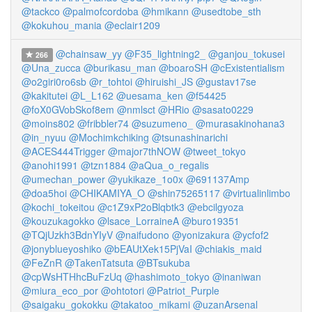
@tackco
@palmofcordoba
@hmikann
@usedtobe_sth
@kokuhou_mania
@eclair1209
@chainsaw_yy
@F35_lightning2_
@ganjou_tokusei
266
@Una_zucca
@burikasu_man
@boaroSH
@cExistentialism
@o2giri0ro6sb
@r_tohtoi
@hiruishi_JS
@gustav17se
@kakitutei
@L_L162
@uesama_ken
@f54425
@foX0GVobSkof8em
@nmlsct
@HRio
@sasato0229
@moins802
@fribbler74
@suzumeno_
@murasakinohana3
@in_nyuu
@Mochimkchiking
@tsunashinarichi
@ACES444Trigger
@major7thNOW
@tweet_tokyo
@anohi1991
@tzn1884
@aQua_o_regalis
@umechan_power
@yukikaze_1o0x
@691137Amp
@doa5hoi
@CHIKAMIYA_O
@shin75265117
@virtualinlimbo
@kochi_tokeitou
@c1Z9xP2oBlqbtk3
@ebcilgyoza
@kouzukagokko
@lsace_LorraineA
@buro19351
@TQjUzkh3BdnYIyV
@naifudono
@yonizakura
@ycfof2
@jonyblueyoshiko
@bEAUtXek15PjVaI
@chiakis_maid
@FeZnR
@TakenTatsuta
@BTsukuba
@cpWsHTHhcBuFzUq
@hashimoto_tokyo
@inaniwan
@miura_eco_por
@ohtotori
@Patriot_Purple
@saigaku_gokokku
@takatoo_mikami
@uzanArsenal