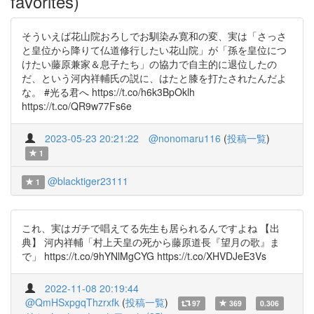
favorites)
そういえば花山院おろしでお馴染み寛和の変、実は「さっさ
と皇位から降りて仏道修行したい花山院」が「孫を皇位につ
けたい藤原兼家＆息子たち」の協力で自主的に退位したの
だ、という河内祥輔氏の説に、はたと膝を打たされたんだよ
な。 #光る君へ https://t.co/h6k3BpOklh
https://t.co/QR9w77Fs6e
2023-05-23 20:21:22
@nonomaru116
(
投稿一覧
)
1
@blacktiger23111
1
これ、実はガチで唱えてる先生も居られるんですよね 【出
典】 河内祥輔「村上天皇の死から藤原道長『望月の歌』ま
で」 https://t.co/9hYNlMgCYG https://t.co/XHVDJeE3Vs
2022-11-08 20:19:44
@QmHSxpgqThzrxfk
(
投稿一覧
)
97
369
0.306