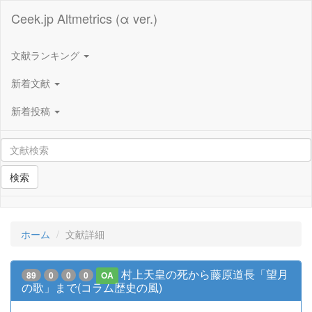
Ceek.jp Altmetrics (α ver.)
文献ランキング
新着文献
新着投稿
検索
ホーム
文献詳細
村上天皇の死から藤原道長「望月
89
0
0
0
OA
の歌」まで(コラム歴史の風)