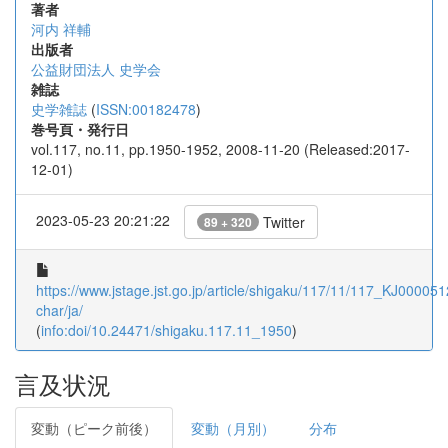
著者
河内 祥輔
出版者
公益財団法人 史学会
雑誌
史学雑誌
(
ISSN:00182478
)
巻号頁・発行日
vol.117, no.11, pp.1950-1952, 2008-11-20 (Released:2017-
12-01)
2023-05-23 20:21:22
Twitter
89 + 320
https://www.jstage.jst.go.jp/article/shigaku/117/11/117_KJ000051
char/ja/
(
info:doi/10.24471/shigaku.117.11_1950
)
言及状況
変動（ピーク前後）
変動（月別）
分布