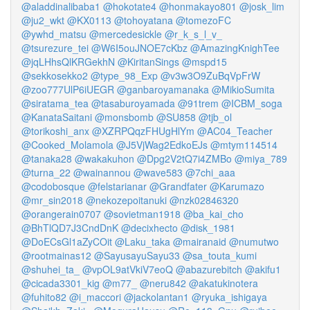
@aladdinalibaba1
@hokotate4
@honmakayo801
@josk_lim
@ju2_wkt
@KX0113
@tohoyatana
@tomezoFC
@ywhd_matsu
@mercedesickle
@r_k_s_l_v_
@tsurezure_tei
@W6I5ouJNOE7cKbz
@AmazingKnighTee
@jqLHhsQlKRGekhN
@KiritanSings
@mspd15
@sekkosekko2
@type_98_Exp
@v3w3O9ZuBqVpFrW
@zoo777UlP6iUEGR
@ganbaroyamanaka
@MikioSumita
@siratama_tea
@tasaburoyamada
@91trem
@ICBM_soga
@KanataSaitani
@monsbomb
@SU858
@tjb_ol
@torikoshi_anx
@XZRPQqzFHUgHlYm
@AC04_Teacher
@Cooked_Molamola
@J5VjWag2EdkoEJs
@mtym114514
@tanaka28
@wakakuhon
@Dpg2V2tQ7i4ZMBo
@miya_789
@turna_22
@wainannou
@wave583
@7chi_aaa
@codobosque
@felstarianar
@Grandfater
@Karumazo
@mr_sin2018
@nekozepoitanuki
@nzk02846320
@orangerain0707
@sovietman1918
@ba_kai_cho
@BhTlQD7J3CndDnK
@decixhecto
@disk_1981
@DoECsGl1aZyCOit
@Laku_taka
@mairanaid
@numutwo
@rootmainas12
@SayusayuSayu33
@sa_touta_kumi
@shuhei_ta_
@vpOL9atVkiV7eoQ
@abazurebitch
@akifu1
@cicada3301_kig
@m77_
@neru842
@akatukinotera
@fuhito82
@i_maccori
@jackolantan1
@ryuka_ishigaya