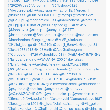
@Shaikh_Zaki_
@MoguraHausu
@Re_113_Gnu
@ruibee
@2020Kyuss
@Anpontan_FN
@bshock0128
@devoteeofsakii
@magispqr
@mathphilia
@urges_i
@kissie111
@FunToCOMPUTE
@mgzq0
@xxxcicaxxx
@give_up3
@morinomichi_311
@namizoness
@kotohira_i
@EQqjRj4RTQhaSci
@yuu_caprice
@FEAL31415
@Mooo_619
@sinojijou
@uetty01
@RTTT11
@hiden_hidden
@Sakutaro_21
@soga_26
@bito__anime
@hundaraban
@lingua_sisiza
@MVP_sikakouen
@Raitei_leotiga
@h08b210k
@Lutnji_Borovic
@ponjun88
@take19331213
@126Earth
@AbeGsdfmogami
@Carpediem14729
@chaphildur0814
@hBAHroX4b7Pt5Nz
@langua_de_gato
@NAGARA_200
@ake_glass
@BrarthReiche
@geisterbriefe
@hwpoLXOXaj388I6
@i6ey48yyo4qtpCY
@marshal_tomato
@muramurakungfu
@N_7180
@RALLIART_OJISAN
@suemitsu_h
@yu_zuki0706
@cAUZ6KSHHJnDFTW
@harusue_kikutei
@ICQ_aisinn
@kaiu_04
@MinervanoReimei
@Pseudoanas
@psy_heta
@shoukax
@taiyou9050
@tp_tp777
@xX0sAKZQOHRXiEh
@yakou_neko_jp
@yamashir0107
@5onsho9
@Akaeda1014
@akb44yuki
@amaenaideyo1987
@boco_doctor1204
@c_kzs
@dainidaisanhagi
@FL_gehen
@haiirokoneko_13
@hajimenoki
@hompo_castle
@ichinojyo