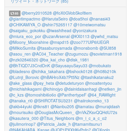
リツイート・ネットワーク (85)
@berry2010528
@foX0GVobSkof8em
85
@giantimpactmo
@HarutaSeiro
@doa5hoi
@nanasi43
@CHIKAMIYA_O
@shin75265117
@10meiwomatsu
@saigaku_gokokku
@iwashihead
@yonizakura
@miura_eco_por
@uzanArsenal
@KX0113
@ywhd_matsu
@Moony_Moonshine
@mspd15
@zoo777UlP6iUEGR
@MikioSumita
@tasaburoyamada
@monsbomb
@SU858
@asou_ren
@AC04_Teacher
@zugumozu
@sovietman1918
@nzk02846320
@ba_kai_cho
@disk_1981
@BhTlQD7J3CndDnK
@SayusayuSayu33
@mobukato
@bladesno
@ichika_takahara
@bshock0128
@h08b210k
@Lutnji_Borovic
@hBAHroX4b7Pt5Nz
@itashikatanaku2
@ake_glass
@psy_heta
@detudeturyon
@moaitentyou
@michishikagami
@ichinojyo
@dainidaisanhagi
@netken_jin
@c_kzs
@tomoshibi6o6o
@PanthertypeF
@64_RAWlight
@tanaka_ri0
@SHIROTATSU3231
@haiirokoneko_13
@akb44yuki
@tkns81
@Nanbu205
@iamatau
@murajidash
@mourisuiko
@DouglasMcQueen_
@nVkZKsvQQHdU72s
@kasutera_000
@Titus_Neighbors
@m_i_c_a_c_o2
@julimorinop7
@Patricia_Jade_h
@tamamitsunu1
@NAKAHARA_Kanae
@JQP1PXXHKyPpfp7
@QXogln