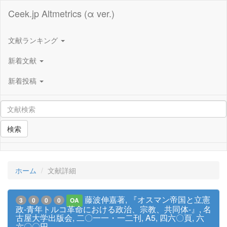
Ceek.jp Altmetrics (α ver.)
文献ランキング
新着文献
新着投稿
検索
ホーム
文献詳細
藤波伸嘉著, 『オスマン帝国と立憲
3
0
0
0
OA
政-青年トルコ革命における政治、宗教、共同体-』, 名
古屋大学出版会, 二〇一一・一二刊, A5, 四六〇頁, 六
六〇〇円