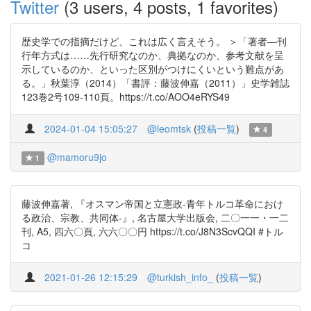
Twitter
(3 users, 4 posts, 1 favorites)
歴史学での指摘だけど、これは広く言えそう。 ＞「著者—刊
行年方式は……先行研究なのか、典拠なのか、参考文献を呈
示しているのか、といった区別がつけにくいという難点があ
る。」秋葉淳（2014）「書評：藤波伸嘉（2011）」史学雑誌
123巻2号109-110頁。https://t.co/AOO4eRYS49
2024-01-04 15:05:27
@leomtsk
(
投稿一覧
)
4
@mamoru9jo
1
藤波伸嘉著, 『オスマン帝国と立憲政-青年トルコ革命におけ
る政治、宗教、共同体-』, 名古屋大学出版会, 二〇一一・一二
刊, A5, 四六〇頁, 六六〇〇円 https://t.co/J8N3ScvQQI #トル
コ
2021-01-26 12:15:29
@turkish_info_
(
投稿一覧
)