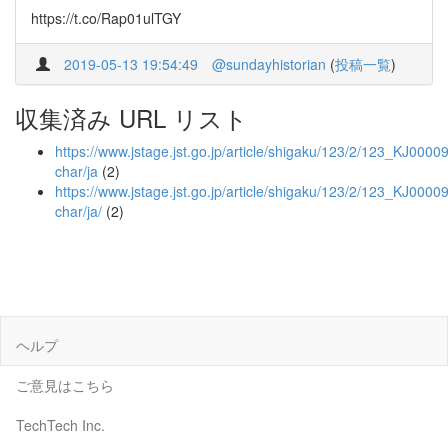
https://t.co/Rap01ulTGY
2019-05-13 19:54:49
@sundayhistorian
(
投稿一覧
)
収集済み URL リスト
https://www.jstage.jst.go.jp/article/shigaku/123/2/123_KJ0000
char/ja
(2)
https://www.jstage.jst.go.jp/article/shigaku/123/2/123_KJ0000
char/ja/
(2)
ヘルプ
ご意見はこちら
TechTech Inc.