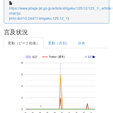
https://www.jstage.jst.go.jp/article/shigaku/125/12/125_1/_article/
char/ja/
(
info:doi/10.24471/shigaku.125.12_1
)
言及状況
変動（ピーク前後）
変動（月別）
分布
合計
Twitter (通常)
1/2
8
6
4
2
*
*
0