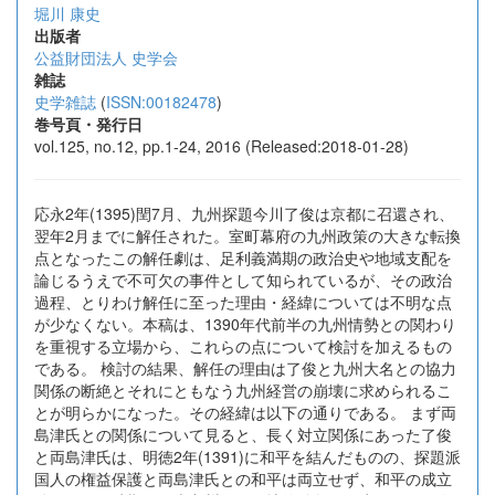
堀川 康史
出版者
公益財団法人 史学会
雑誌
史学雑誌
(
ISSN:00182478
)
巻号頁・発行日
vol.125, no.12, pp.1-24, 2016 (Released:2018-01-28)
応永2年(1395)閏7月、九州探題今川了俊は京都に召還され、
翌年2月までに解任された。室町幕府の九州政策の大きな転換
点となったこの解任劇は、足利義満期の政治史や地域支配を
論じるうえで不可欠の事件として知られているが、その政治
過程、とりわけ解任に至った理由・経緯については不明な点
が少なくない。本稿は、1390年代前半の九州情勢との関わり
を重視する立場から、これらの点について検討を加えるもの
である。 検討の結果、解任の理由は了俊と九州大名との協力
関係の断絶とそれにともなう九州経営の崩壊に求められるこ
とが明らかになった。その経緯は以下の通りである。 まず両
島津氏との関係について見ると、長く対立関係にあった了俊
と両島津氏は、明徳2年(1391)に和平を結んだものの、探題派
国人の権益保護と両島津氏との和平は両立せず、和平の成立