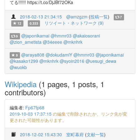
てる!!!!!! https://t.co/DjJBf72OKa
2018-02-13 21:34:15
@amzgzm
(
投稿一覧
)
7
リツイート・ネットワーク (9)
12
0.333
@japonikamai
@hmmr03
@akaiosorani
9
@zion_ametista
@34eeee
@mknhrk
@araya808
@dokudamiY
@hmmr03
@japonikamai
9
@kasako1299
@mknhrk
@syoin2016
@uesugi_dewa
@wuokb
Wikipedia
(1 pages, 1 posts, 1
contributors)
編集者:
Fp67fp68
2019-10-03 17:37:15
の編集で削除されたか、リンク先が変
更された可能性があります。
2018-12-02 15:43:30
室町幕府
(
文献一覧
)