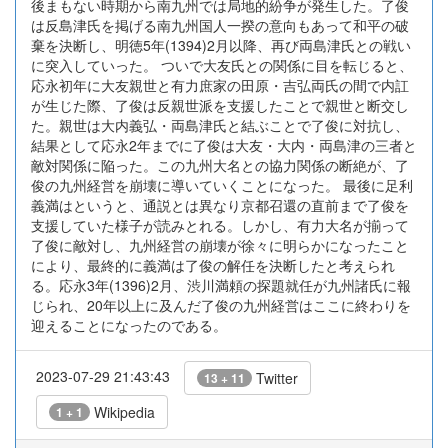
後まもない時期から南九州では局地的紛争が発生した。了俊
は反島津氏を掲げる南九州国人一揆の意向もあって和平の破
棄を決断し、明徳5年(1394)2月以降、再び両島津氏との戦い
に突入していった。 ついで大友氏との関係に目を転じると、
応永初年に大友親世と有力庶家の田原・吉弘両氏の間で内訌
が生じた際、了俊は反親世派を支援したことで親世と断交し
た。親世は大内義弘・両島津氏と結ぶことで了俊に対抗し、
結果として応永2年までに了俊は大友・大内・両島津の三者と
敵対関係に陥った。この九州大名との協力関係の断絶が、了
俊の九州経営を崩壊に導いていくことになった。 最後に足利
義満はというと、通説とは異なり京都召還の直前まで了俊を
支援していた様子が読みとれる。しかし、有力大名が揃って
了俊に敵対し、九州経営の崩壊が徐々に明らかになったこと
により、最終的に義満は了俊の解任を決断したと考えられ
る。応永3年(1396)2月、渋川満頼の探題就任が九州諸氏に報
じられ、20年以上に及んだ了俊の九州経営はここに終わりを
迎えることになったのである。
2023-07-29 21:43:43
Twitter
13 + 11
Wikipedia
1 + 1