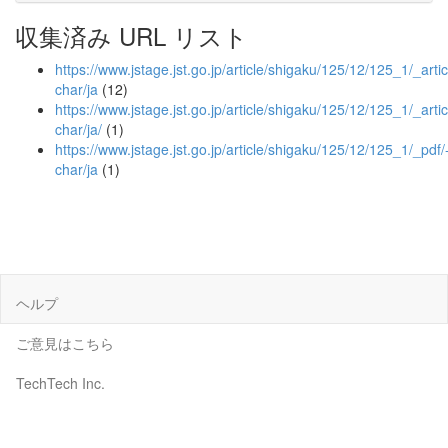
収集済み URL リスト
https://www.jstage.jst.go.jp/article/shigaku/125/12/125_1/_artic
char/ja
(12)
https://www.jstage.jst.go.jp/article/shigaku/125/12/125_1/_artic
char/ja/
(1)
https://www.jstage.jst.go.jp/article/shigaku/125/12/125_1/_pdf/
char/ja
(1)
ヘルプ
ご意見はこちら
TechTech Inc.