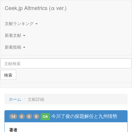
Ceek.jp Altmetrics (α ver.)
文献ランキング
新着文献
新着投稿
検索
ホーム
文献詳細
今川了俊の探題解任と九州情勢
14
0
0
0
OA
著者