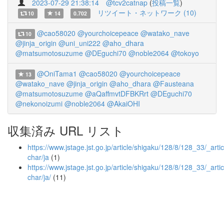
2023-07-29 21:38:14
@tcv2catnap
(
投稿一覧
)
リツイート・ネットワーク (10)
10
14
0.702
@cao58020
@yourchoicepeace
@watako_nave
10
@jinja_origin
@uni_uni222
@aho_dhara
@matsumotosuzume
@DEguchi70
@noble2064
@tokoyo
@OniTama1
@cao58020
@yourchoicepeace
13
@watako_nave
@jinja_origin
@aho_dhara
@Fausteana
@matsumotosuzume
@aQaffmvtDFBKRrt
@DEguchi70
@nekonoizumi
@noble2064
@AkaiOHI
収集済み URL リスト
https://www.jstage.jst.go.jp/article/shigaku/128/8/128_33/_artic
char/ja
(1)
https://www.jstage.jst.go.jp/article/shigaku/128/8/128_33/_artic
char/ja/
(11)