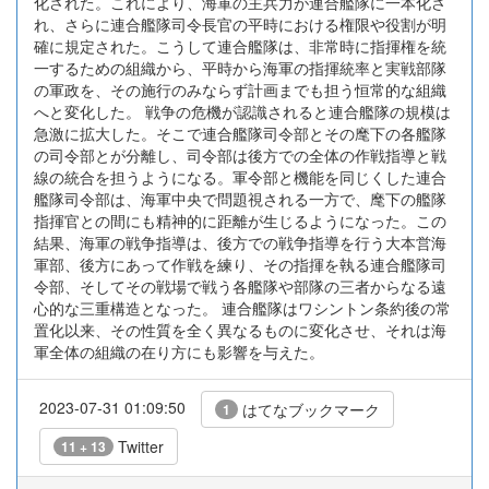
化された。これにより、海軍の主兵力が連合艦隊に一本化さ
れ、さらに連合艦隊司令長官の平時における権限や役割が明
確に規定された。こうして連合艦隊は、非常時に指揮権を統
一するための組織から、平時から海軍の指揮統率と実戦部隊
の軍政を、その施行のみならず計画までも担う恒常的な組織
へと変化した。 戦争の危機が認識されると連合艦隊の規模は
急激に拡大した。そこで連合艦隊司令部とその麾下の各艦隊
の司令部とが分離し、司令部は後方での全体の作戦指導と戦
線の統合を担うようになる。軍令部と機能を同じくした連合
艦隊司令部は、海軍中央で問題視される一方で、麾下の艦隊
指揮官との間にも精神的に距離が生じるようになった。この
結果、海軍の戦争指導は、後方での戦争指導を行う大本営海
軍部、後方にあって作戦を練り、その指揮を執る連合艦隊司
令部、そしてその戦場で戦う各艦隊や部隊の三者からなる遠
心的な三重構造となった。 連合艦隊はワシントン条約後の常
置化以来、その性質を全く異なるものに変化させ、それは海
軍全体の組織の在り方にも影響を与えた。
2023-07-31 01:09:50
はてなブックマーク
1
Twitter
11 + 13