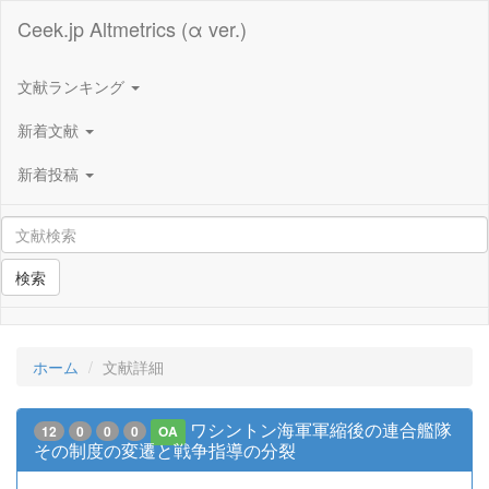
Ceek.jp Altmetrics (α ver.)
文献ランキング
新着文献
新着投稿
検索
ホーム
文献詳細
ワシントン海軍軍縮後の連合艦隊
12
0
0
0
OA
その制度の変遷と戦争指導の分裂