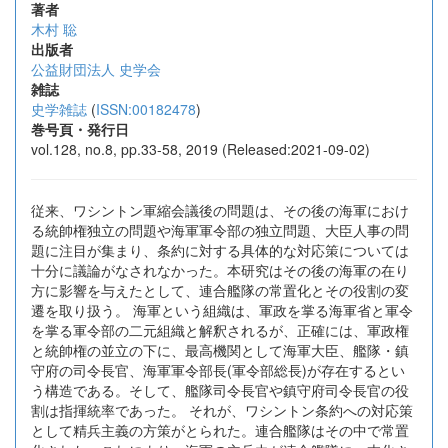
著者
木村 聡
出版者
公益財団法人 史学会
雑誌
史学雑誌
(
ISSN:00182478
)
巻号頁・発行日
vol.128, no.8, pp.33-58, 2019 (Released:2021-09-02)
従来、ワシントン軍縮会議後の問題は、その後の海軍におけ
る統帥権独立の問題や海軍軍令部の独立問題、大臣人事の問
題に注目が集まり、条約に対する具体的な対応策については
十分に議論がなされなかった。本研究はその後の海軍の在り
方に影響を与えたとして、連合艦隊の常置化とその役割の変
遷を取り扱う。 海軍という組織は、軍政を掌る海軍省と軍令
を掌る軍令部の二元組織と解釈されるが、正確には、軍政権
と統帥権の並立の下に、最高機関として海軍大臣、艦隊・鎮
守府の司令長官、海軍軍令部長(軍令部総長)が存在するとい
う構造である。そして、艦隊司令長官や鎮守府司令長官の役
割は指揮統率であった。 それが、ワシントン条約への対応策
として精兵主義の方策がとられた。連合艦隊はその中で常置