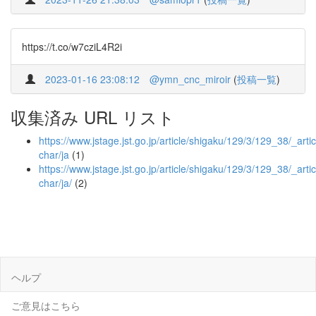
https://t.co/w7cziL4R2i
2023-01-16 23:08:12
@ymn_cnc_miroir
(
投稿一覧
)
収集済み URL リスト
https://www.jstage.jst.go.jp/article/shigaku/129/3/129_38/_artic
char/ja
(1)
https://www.jstage.jst.go.jp/article/shigaku/129/3/129_38/_artic
char/ja/
(2)
ヘルプ
ご意見はこちら