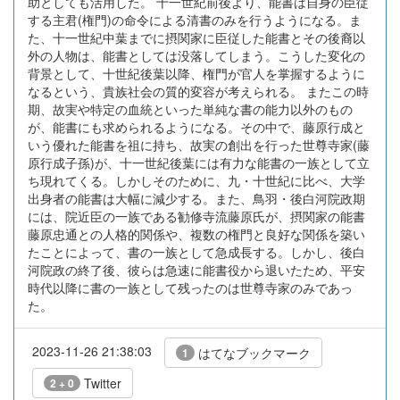
助としても活用した。 十一世紀前後より、能書は自身の臣従
する主君(権門)の命令による清書のみを行うようになる。ま
た、十一世紀中葉までに摂関家に臣従した能書とその後裔以
外の人物は、能書としては没落してしまう。こうした変化の
背景として、十世紀後葉以降、権門が官人を掌握するように
なるという、貴族社会の質的変容が考えられる。 またこの時
期、故実や特定の血統といった単純な書の能力以外のもの
が、能書にも求められるようになる。その中で、藤原行成と
いう優れた能書を祖に持ち、故実の創出を行った世尊寺家(藤
原行成子孫)が、十一世紀後葉には有力な能書の一族として立
ち現れてくる。しかしそのために、九・十世紀に比べ、大学
出身者の能書は大幅に減少する。また、鳥羽・後白河院政期
には、院近臣の一族である勧修寺流藤原氏が、摂関家の能書
藤原忠通との人格的関係や、複数の権門と良好な関係を築い
たことによって、書の一族として急成長する。しかし、後白
河院政の終了後、彼らは急速に能書役から退いたため、平安
時代以降に書の一族として残ったのは世尊寺家のみであっ
た。
2023-11-26 21:38:03
はてなブックマーク
1
Twitter
2 + 0