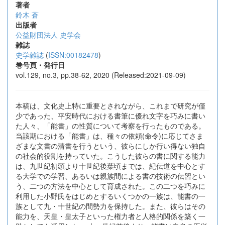
著者
鈴木 蒼
出版者
公益財団法人 史学会
雑誌
史学雑誌
(
ISSN:00182478
)
巻号頁・発行日
vol.129, no.3, pp.38-62, 2020 (Released:2021-09-09)
本稿は、文化史上特に重要とされながら、これまで研究が僅
少であった、平安時代における書筆に優れ文字を巧みに書い
た人々、「能書」の性質について考察を行ったものである。
当該期における「能書」は、種々の依頼(命令)に応じてさま
ざまな文書の清書を行うという、彼らにしか行い得ない独自
の社会的役割を持っていた。こうした彼らの書に関する能力
は、九世紀初頭より十世紀後葉頃までは、紀伝道を中心とす
る大学での学習、あるいは親族間による書の技術の伝習とい
う、二つの方法を中心として育成された。この二つを巧みに
利用した小野氏をはじめとするいくつかの一族は、能書の一
族として九・十世紀の間勢力を保持した。また、彼らはその
能力を、天皇・皇太子といった権力者と人格的関係を築く一