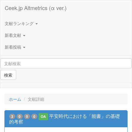
Ceek.jp Altmetrics (α ver.)
文献ランキング
新着文献
新着投稿
検索
ホーム
文献詳細
平安時代における「能書」の基礎
3
0
0
0
OA
的考察