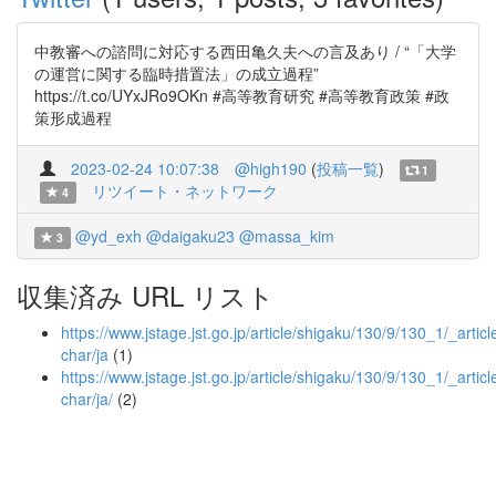
中教審への諮問に対応する西田亀久夫への言及あり / “「大学
の運営に関する臨時措置法」の成立過程”
https://t.co/UYxJRo9OKn #高等教育研究 #高等教育政策 #政
策形成過程
2023-02-24 10:07:38
@high190
(
投稿一覧
)
1
リツイート・ネットワーク
4
@yd_exh
@daigaku23
@massa_kim
3
収集済み URL リスト
https://www.jstage.jst.go.jp/article/shigaku/130/9/130_1/_article
char/ja
(1)
https://www.jstage.jst.go.jp/article/shigaku/130/9/130_1/_article
char/ja/
(2)