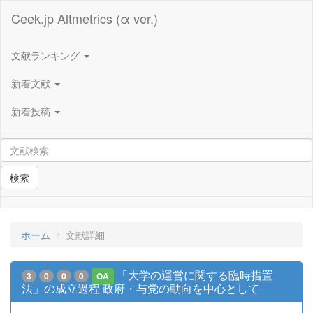
Ceek.jp Altmetrics (α ver.)
文献ランキング
新着文献
新着投稿
検索
ホーム
文献詳細
「大学の運営に関する臨時措置
3
0
0
0
OA
法」の成立過程 政府・与党の動向を中心として