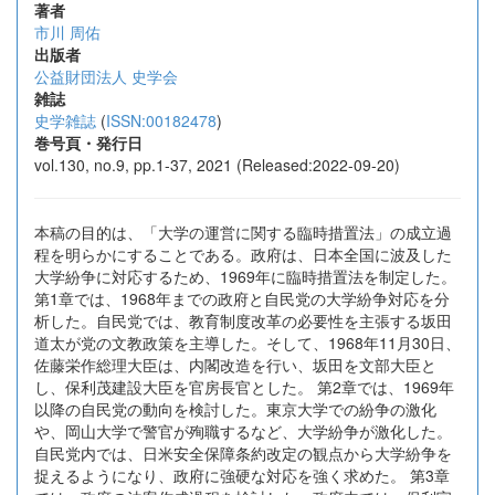
著者
市川 周佑
出版者
公益財団法人 史学会
雑誌
史学雑誌
(
ISSN:00182478
)
巻号頁・発行日
vol.130, no.9, pp.1-37, 2021 (Released:2022-09-20)
本稿の目的は、「大学の運営に関する臨時措置法」の成立過
程を明らかにすることである。政府は、日本全国に波及した
大学紛争に対応するため、1969年に臨時措置法を制定した。
第1章では、1968年までの政府と自民党の大学紛争対応を分
析した。自民党では、教育制度改革の必要性を主張する坂田
道太が党の文教政策を主導した。そして、1968年11月30日、
佐藤栄作総理大臣は、内閣改造を行い、坂田を文部大臣と
し、保利茂建設大臣を官房長官とした。 第2章では、1969年
以降の自民党の動向を検討した。東京大学での紛争の激化
や、岡山大学で警官が殉職するなど、大学紛争が激化した。
自民党内では、日米安全保障条約改定の観点から大学紛争を
捉えるようになり、政府に強硬な対応を強く求めた。 第3章