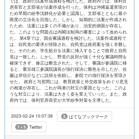
では、政府の法案作成過程を検討した。政府内では、保利官
房長官と文部省が法案作成を行った。保利は沖縄返還実現の
ため早期の紛争沈静化が必要と認識し、文部省とともに最小
限度の立法化を目指した。しかし、短期的に法案が作成され
たため、法案には多くの不備があり、治安的側面が存在し
た。このような問題点は内閣法制局の審査によって改められ
た。 第4章では、国会審議過程を検討した。法案作成過程で
は、自民党の要求が排除され、自民党は政府案を強く非難し
た。そのため、学生処分を法案に挿入することで政府と自民
党は一致した。しかし、野党の反対が強く十分な審議時間を
確保できず、修正は断念された。そして、審議が参議院に移
ると、重宗雄三参議院議長が強行採決に難色を示したが、佐
藤は岸信介などに説得を依頼し、参院での強行採決を実現さ
せた。 政府と与党間には、教育政策と外交政策をめぐり意見
の相違が存在し、これが両者の対立の要因となった。このよ
うな対立により、法案は大きく姿を変えていった。また、政
府内では、保利官房長官が大学紛争対策を主導した。
2023-02-24 10:07:38
はてなブックマーク
2
Twitter
1 + 3