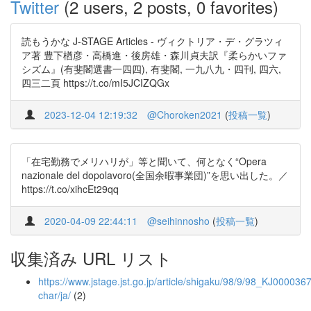
Twitter
(2 users, 2 posts, 0 favorites)
読もうかな J-STAGE Articles - ヴィクトリア・デ・グラツィ
ア著 豊下楢彦・高橋進・後房雄・森川貞夫訳『柔らかいファ
シズム』(有斐閣選書一四四), 有斐閣, 一九八九・四刊, 四六,
四三二頁 https://t.co/mI5JCIZQGx
2023-12-04 12:19:32
@Choroken2021
(
投稿一覧
)
「在宅勤務でメリハリが」等と聞いて、何となく“Opera
nazionale del dopolavoro(全国余暇事業団)”を思い出した。／
https://t.co/xihcEt29qq
2020-04-09 22:44:11
@seihinnosho
(
投稿一覧
)
収集済み URL リスト
https://www.jstage.jst.go.jp/article/shigaku/98/9/98_KJ0000367
char/ja/
(2)