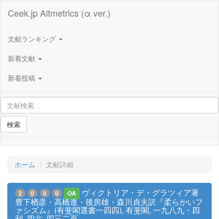
Ceek.jp Altmetrics (α ver.)
文献ランキング
新着文献
新着投稿
検索
ホーム
文献詳細
ヴィクトリア・デ・グラツィア著
2
0
0
0
OA
豊下楢彦・高橋進・後房雄・森川貞夫訳『柔らかいフ
ァシズム』(有斐閣選書一四四), 有斐閣, 一九八九・四
刊, 四六, 四三二頁