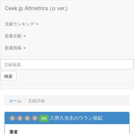
Ceek.jp Altmetrics (α ver.)
文献ランキング
新着文献
新着投稿
検索
ホーム
文献詳細
久野久先生のウラン探鉱
5
0
0
0
OA
著者