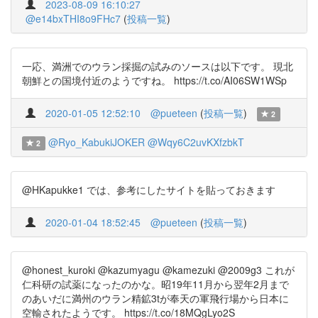
2023-08-09 16:10:27
@e14bxTHI8o9FHc7
(
投稿一覧
)
一応、満洲でのウラン採掘の試みのソースは以下です。 現北
朝鮮との国境付近のようですね。 https://t.co/AI06SW1WSp
2020-01-05 12:52:10
@pueteen
(
投稿一覧
)
2
@Ryo_KabukiJOKER
@Wqy6C2uvKXfzbkT
2
@HKapukke1 では、参考にしたサイトを貼っておきます
2020-01-04 18:52:45
@pueteen
(
投稿一覧
)
@honest_kuroki @kazumyagu @kamezuki @2009g3 これが
仁科研の試薬になったのかな。昭19年11月から翌年2月まで
のあいだに満州のウラン精鉱3tが奉天の軍飛行場から日本に
空輸されたようです。 https://t.co/18MQgLyo2S