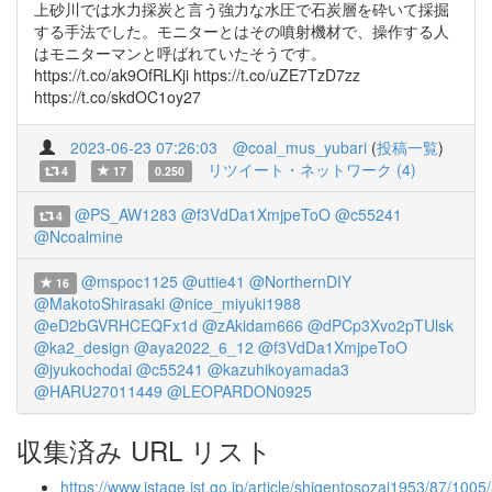
上砂川では水力採炭と言う強力な水圧で石炭層を砕いて採掘
する手法でした。モニターとはその噴射機材で、操作する人
はモニターマンと呼ばれていたそうです。
https://t.co/ak9OfRLKji https://t.co/uZE7TzD7zz
https://t.co/skdOC1oy27
2023-06-23 07:26:03
@coal_mus_yubari
(
投稿一覧
)
リツイート・ネットワーク (4)
4
17
0.250
@PS_AW1283
@f3VdDa1XmjpeToO
@c55241
4
@Ncoalmine
@mspoc1125
@uttie41
@NorthernDIY
16
@MakotoShirasaki
@nice_miyuki1988
@eD2bGVRHCEQFx1d
@zAkidam666
@dPCp3Xvo2pTUlsk
@ka2_design
@aya2022_6_12
@f3VdDa1XmjpeToO
@jyukochodai
@c55241
@kazuhikoyamada3
@HARU27011449
@LEOPARDON0925
収集済み URL リスト
https://www.jstage.jst.go.jp/article/shigentosozai1953/87/100