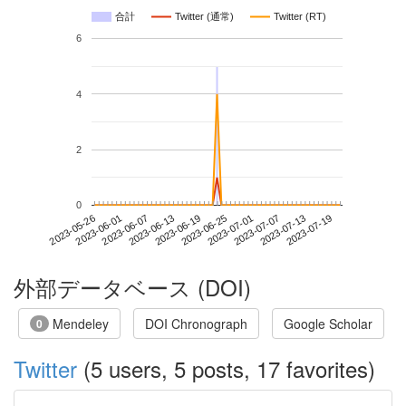
合計
Twitter (通常)
Twitter (RT)
6
4
2
0
2023-07-13
2023-05-26
2023-06-13
2023-07-01
2023-07-19
2023-06-01
2023-06-19
2023-07-07
2023-06-07
2023-06-25
外部データベース (DOI)
Mendeley
DOI Chronograph
Google Scholar
0
Twitter
(5 users, 5 posts, 17 favorites)