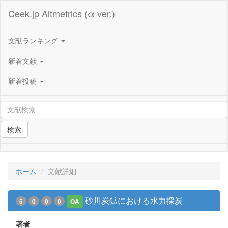
Ceek.jp Altmetrics (α ver.)
文献ランキング
新着文献
新着投稿
検索
ホーム
文献詳細
砂川炭鉱における水力採炭
5
0
0
0
OA
著者