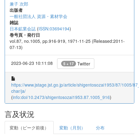
兼子 次郎
出版者
一般社団法人 資源・素材学会
雑誌
日本鉱業会誌
(
ISSN:03694194
)
巻号頁・発行日
vol.87, no.1005, pp.916-919, 1971-11-25 (Released:2011-
07-13)
2023-06-23 10:11:08
Twitter
5 + 17
https://www.jstage.jst.go.jp/article/shigentosozai1953/87/1005/8
char/ja/
(
info:doi/10.2473/shigentosozai1953.87.1005_916
)
言及状況
変動（ピーク前後）
変動（月別）
分布