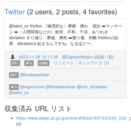
Twitter
(2 users, 2 posts, 4 favorites)
@saint_uv friction 〔物理的な〕摩擦、擦れ、抵抗 ➡️マッサー
ジ ➡️〔人間関係などの〕衝突、不和、干渉、あつれき
abrasion すり減り、摩滅、摩耗 ➡️擦り傷、剥離 frictionの結
果、abrasionが起きるんですね。なるほどー。
2023-11-25 12:17:39
@Eigotoshibainu
(
投稿一覧
)
リツイート・ネットワーク (1)
1
4
0.500
@thelesserbear
1
@eigonounet
@thelesserbear
@fufu_shiawase
4
@saint_uv
収集済み URL リスト
https://www.jstage.jst.go.jp/article/shikizai1937/43/5/43_239/_
(2)