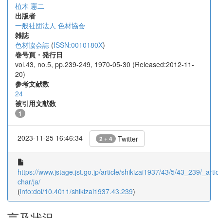
植木 憲二
出版者
一般社団法人 色材協会
雑誌
色材協会誌
(
ISSN:0010180X
)
巻号頁・発行日
vol.43, no.5, pp.239-249, 1970-05-30 (Released:2012-11-
20)
参考文献数
24
被引用文献数
1
2023-11-25 16:46:34
Twitter
2 + 4
https://www.jstage.jst.go.jp/article/shikizai1937/43/5/43_239/_artic
char/ja/
(
info:doi/10.4011/shikizai1937.43.239
)
言及状況