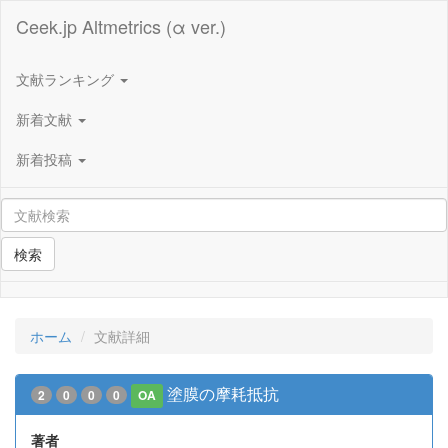
Ceek.jp Altmetrics (α ver.)
文献ランキング
新着文献
新着投稿
検索
ホーム
文献詳細
塗膜の摩耗抵抗
2
0
0
0
OA
著者