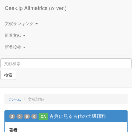
Ceek.jp Altmetrics (α ver.)
文献ランキング
新着文献
新着投稿
検索
ホーム
文献詳細
古典に見る古代の土壌顔料
2
0
0
0
OA
著者