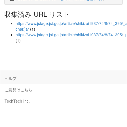
収集済み URL リスト
https://www.jstage.jst.go.jp/article/shikizai1937/74/8/74_395/_ar
char/ja/
(1)
https://www.jstage.jst.go.jp/article/shikizai1937/74/8/74_395/_
(1)
ヘルプ
ご意見はこちら
TechTech Inc.