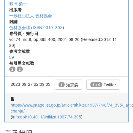
鶴田 榮一
出版者
一般社団法人 色材協会
雑誌
色材協会誌
(
ISSN:0010180X
)
巻号頁・発行日
vol.74, no.8, pp.395-400, 2001-08-20 (Released:2012-11-
20)
参考文献数
39
被引用文献数
2
2
2023-09-27 22:09:03
知恵袋
Twitter
1
1 + 0
https://www.jstage.jst.go.jp/article/shikizai1937/74/8/74_395/_artic
char/ja/
(
info:doi/10.4011/shikizai1937.74.395
)
言及状況