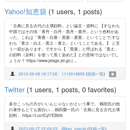
Yahoo!知恵袋
(1 users, 1 posts)
「古典に見る古代の土壌顔料」とい論文・資料に 【すなわち
中国ではその頃「青丹・白丹・黒丹・黄丹」という色料があ
った。これは「青垂・白垂・黒垂・黄垂」ということで,すな
わち「青土・白土・黒土・黄土」ということである。】 と言
う一節があります。ですから【「黒垂」と呼ばれる「黒土」
の顔料（染料）を使って黒く染めた】との意味ではないでし
ょうか？ https://www.jstage.jst.go.j ...
2013-09-08 16:17:00
1113018895
(
投稿一覧
)
Twitter
(1 users, 1 posts, 0 favorites)
多分こっちの方がいいんじゃないかという事で。 鶴田氏の他
の著作もとても面白い… 鶴田榮一氏の「古典に見る古代土壌
顔料」 https://t.co/lCyf7EBi56
2023-09-27 22:09:03
@kyo_marub
(
投稿一覧
)