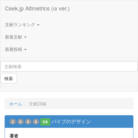
Ceek.jp Altmetrics (α ver.)
文献ランキング
新着文献
新着投稿
検索
ホーム
文献詳細
パイプのデザイン
2
0
0
0
OA
著者