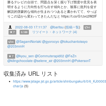
勝るテレビの台頭で、問題点を深く掘り下げ態度や意見を表
明するように方向性を打ち出す傾向とか、観客に批判を促す
解説的啓蒙的な傾向が生まれつつあると書かれてて、やっぱ
りこの辺から変わってきたんだなと https://t.co/G1zvc2W2lF
2022-08-03 17:11:37
@baritsu
(
投稿一覧
)
4
リツイート・ネットワーク (4)
7
0.189
@SagamiNoriaki
@gyorocyo
@tokuchantoissyo
4
@203mmH
@kyou_sen
@Commuterapid02
@FeZn
7
@kilingchocolate
@selene_air
@203mmH
@PokersonT
収集済み URL リスト
https://www.jstage.jst.go.jp/article/shinbungaku/6/0/6_KJ0000
char/ja
(5)