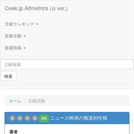
Ceek.jp Altmetrics (α ver.)
文献ランキング
新着文献
新着投稿
検索
ホーム
文献詳細
ニュース映画の報道的性格
5
0
0
0
OA
著者