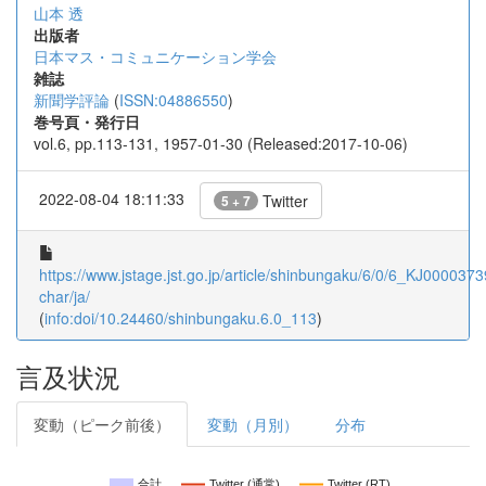
山本 透
出版者
日本マス・コミュニケーション学会
雑誌
新聞学評論
(
ISSN:04886550
)
巻号頁・発行日
vol.6, pp.113-131, 1957-01-30 (Released:2017-10-06)
2022-08-04 18:11:33
Twitter
5 + 7
https://www.jstage.jst.go.jp/article/shinbungaku/6/0/6_KJ0000373
char/ja/
(
info:doi/10.24460/shinbungaku.6.0_113
)
言及状況
変動（ピーク前後）
変動（月別）
分布
合計
Twitter (通常)
Twitter (RT)