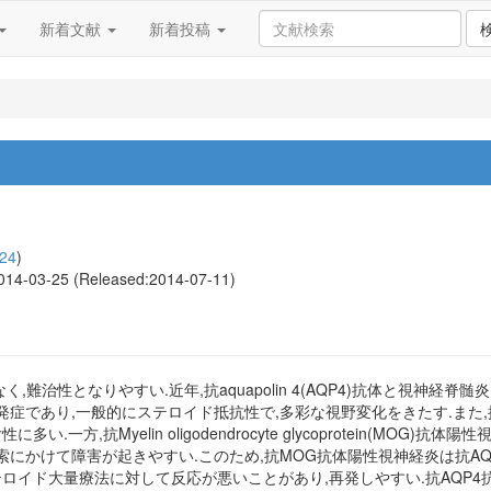
新着文献
新着投稿
24
)
 2014-03-25 (Released:2014-07-11)
難治性となりやすい.近年,抗aquapolin 4(AQP4)抗体と視神経
な発症であり,一般的にステロイド抵抗性で,多彩な視野変化をきたす.また
一方,抗Myelin oligodendrocyte glycoprotein(MO
視索にかけて障害が起きやすい.このため,抗MOG抗体陽性視神経炎は抗A
ロイド大量療法に対して反応が悪いことがあり,再発しやすい.抗AQP4