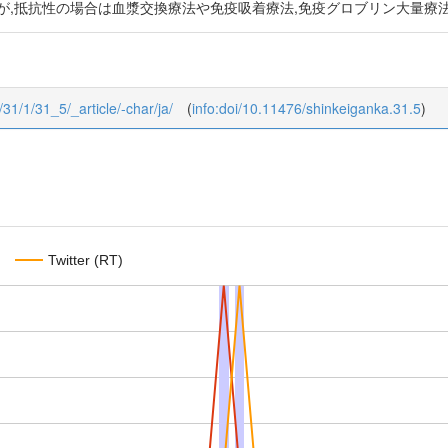
が,抵抗性の場合は血漿交換療法や免疫吸着療法,免疫グロブリン大量療法
/31/1/31_5/_article/-char/ja/
(
info:doi/10.11476/shinkeiganka.31.5
)
Twitter (RT)