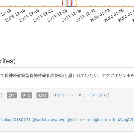
2024-01-03
2024-01-06
2024-01
-12-13
2
2023-12-16
2023-12-19
2023-12-22
2023-12-25
2023-12-28
2023-12-31
rites)
 NMO） これまで視神経脊髄型多発性硬化症(MS)と思われていたが、アクアポリ
x
覧
)
リツイート・ネットワーク (1)
1
12
0.316
ichico20180721
@kojikitazawaeye
@ort_orz_mh
@nishi_ortho24
@VD