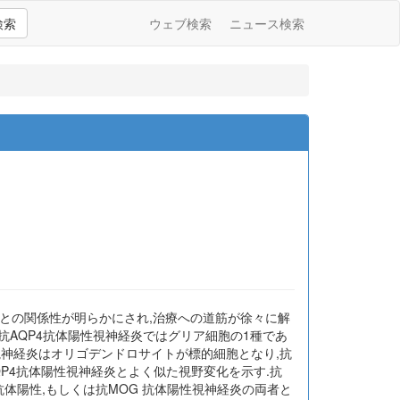
検索
ウェブ検索
ニュース検索
脊髄炎との関係性が明らかにされ,治療への道筋が徐々に解
,抗AQP4抗体陽性視神経炎ではグリア細胞の1種であ
G)抗体陽性視神経炎はオリゴデンドロサイトが標的細胞となり,抗
QP4抗体陽性視神経炎とよく似た視野変化を示す.抗
抗体陽性,もしくは抗MOG 抗体陽性視神経炎の両者と