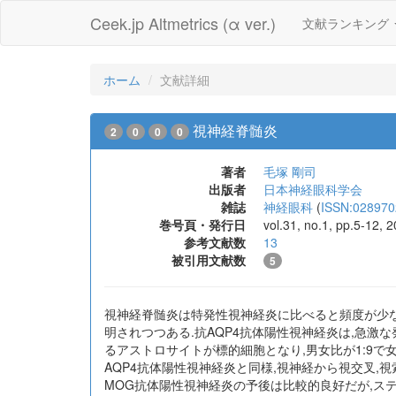
Ceek.jp Altmetrics (α ver.)
文献ランキング
ホーム
文献詳細
視神経脊髄炎
2
0
0
0
著者
毛塚 剛司
出版者
日本神経眼科学会
雑誌
神経眼科
(
ISSN:028970
巻号頁・発行日
vol.31, no.1, pp.5-12,
参考文献数
13
被引用文献数
5
視神経脊髄炎は特発性視神経炎に比べると頻度が少なく,
明されつつある.抗AQP4抗体陽性視神経炎は,急激
るアストロサイトが標的細胞となり,男女比が1:9で女性に多い.
AQP4抗体陽性視神経炎と同様,視神経から視交叉,
MOG抗体陽性視神経炎の予後は比較的良好だが,ステ