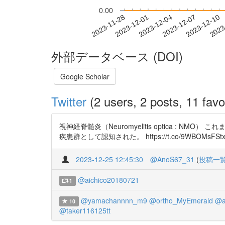
0.00
2023-12-04
2023-12-07
2023-12-10
2023
2023-11-28
2023-12-01
外部データベース (DOI)
Google Scholar
Twitter
(2 users, 2 posts, 11 favo
視神経脊髄炎（Neuromyelitis optica :
疾患群として認知された。 https://t.co/9WBOMsFSt
2023-12-25 12:45:30
@AnoS67_31
(
投稿一
@aichico20180721
1
@yamachannnn_m9
@ortho_MyEmerald
@a
10
@taker116125tt