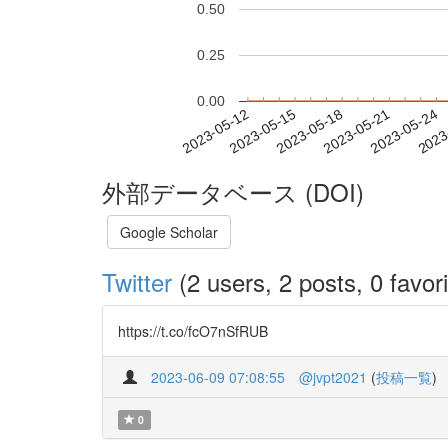
0.50
0.25
0.00
2023-05-18
2023-05-21
2023-05-24
2023
2023-05-12
2023-05-15
外部データベース (DOI)
Google Scholar
Twitter
(2 users, 2 posts, 0 favori
https://t.co/fcO7nSfRUB
2023-06-09 07:08:55
@jvpt2021
(
投稿一覧
)
0