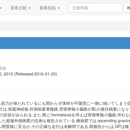
新着文献
新着投稿
24
)
70, 2015 (Released:2016-01-20)
系の障害により,筋力が保たれているにも関わらず体幹が不随意に一側に傾いてしまう
は,前庭神経核,外側前庭脊髄路,背側脊髄小脳路がBLの責任病巣になりう
lateropulsionなどの症状がみられる.また,BLにhemiataxiaを伴えば背
外側病変の症例も報告されている.橋病変では,ascending gravicept
ル間質核に至るが,その正確な走行は未解明である.既報告からは,GPは