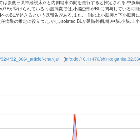
腹側三叉神経視床路と内側縦束の間を走行すると推定される.中脳病変による
lothalamic pathway,GPが挙げられている.小脳病変では,小脳虫部がBLに関与
側へのBLが起きるという既報告がある.また,一側の上小脳脚と下小脳脚に限局
病巣の推定に役立つ.しかし,isolated BLが延髄外側,橋,中脳,小
a/32/4/32_366/_article/-char/ja/
(
info:doi/10.11476/shinkeiganka.32.36