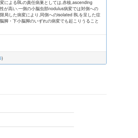
BLの責任病巣としては,赤核,ascending
している可能性が高い.一側の小脳虫部nodulus病変では対側への
した病変により,同側へのisolated BLを呈した症
脳,上小脳脚・下小脳脚のいずれの病変でも起こりうること
6
)