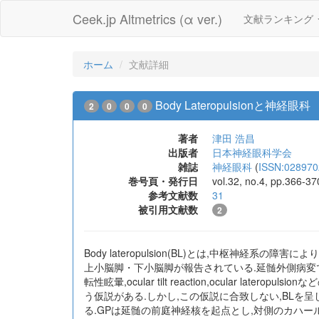
Ceek.jp Altmetrics (α ver.)
文献ランキング
ホーム
文献詳細
Body Lateropulsionと神経眼科
2
0
0
0
著者
津田 浩昌
出版者
日本神経眼科学会
雑誌
神経眼科
(
ISSN:028970
巻号頁・発行日
vol.32, no.4, pp.366-3
参考文献数
31
被引用文献数
2
Body lateropulsion(BL)とは,中枢神経
上小脳脚・下小脳脚が報告されている.延髄外側病変で
転性眩暈,ocular tilt reaction,ocular 
う仮説がある.しかし,この仮説に合致しない,BLを呈した延髄
る.GPは延髄の前庭神経核を起点とし,対側のカハー