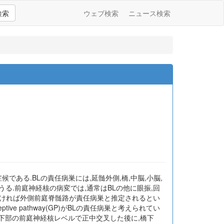
検索
ウェブ検索
ニュース検索
症候である.BLの責任病巣には,延髄外側,橋,中脳,小脳,
る.前庭神経核の病変では,通常はBLの他に眼振,回
側脊髄小脳路,伴わなければ外側前庭脊髄路が責任病巣と推定されるとい
ive pathway(GP)がBLの責任病巣と考えられてい
橋下部の前庭神経核レベルで正中交叉した後に,橋下