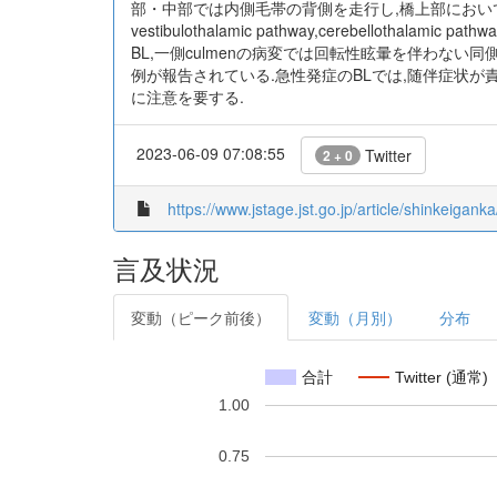
部・中部では内側毛帯の背側を走行し,橋上部においては
vestibulothalamic pathway,cerebel
BL,一側culmenの病変では回転性眩暈を伴わない同
例が報告されている.急性発症のBLでは,随伴症状が責任
に注意を要する.
2023-06-09 07:08:55
Twitter
2 + 0
https://www.jstage.jst.go.jp/article/shinkeigank
言及状況
変動（ピーク前後）
変動（月別）
分布
合計
Twitter (通常)
1.00
0.75