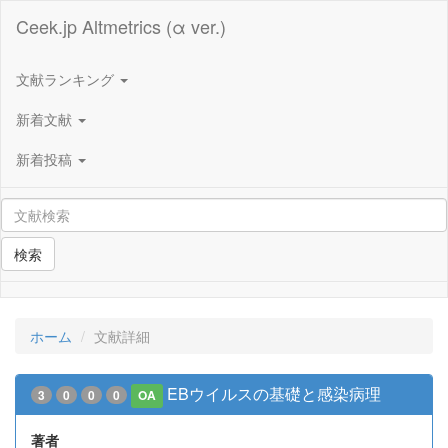
Ceek.jp Altmetrics (α ver.)
文献ランキング
新着文献
新着投稿
検索
ホーム
文献詳細
EBウイルスの基礎と感染病理
3
0
0
0
OA
著者