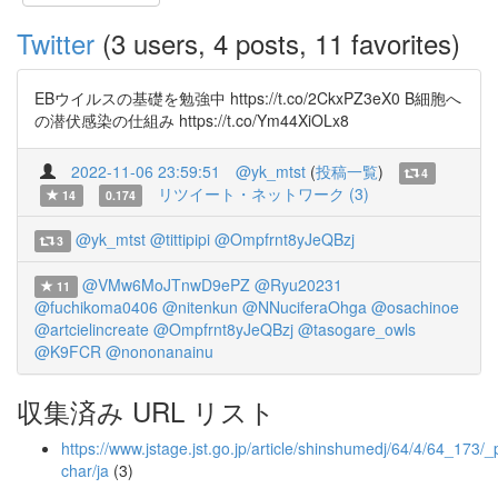
Twitter
(3 users, 4 posts, 11 favorites)
EBウイルスの基礎を勉強中 https://t.co/2CkxPZ3eX0 B細胞へ
の潜伏感染の仕組み https://t.co/Ym44XiOLx8
2022-11-06 23:59:51
@yk_mtst
(
投稿一覧
)
4
リツイート・ネットワーク (3)
14
0.174
@yk_mtst
@tittipipi
@Ompfrnt8yJeQBzj
3
@VMw6MoJTnwD9ePZ
@Ryu20231
11
@fuchikoma0406
@nitenkun
@NNuciferaOhga
@osachinoe
@artcielincreate
@Ompfrnt8yJeQBzj
@tasogare_owls
@K9FCR
@nononanainu
収集済み URL リスト
https://www.jstage.jst.go.jp/article/shinshumedj/64/4/64_173/_
char/ja
(3)