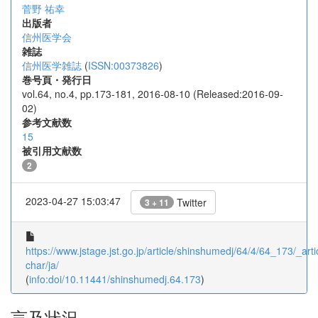
菅野 祐幸
出版者
信州医学会
雑誌
信州医学雑誌
(
ISSN:00373826
)
巻号頁・発行日
vol.64, no.4, pp.173-181, 2016-08-10 (Released:2016-09-
02)
参考文献数
15
被引用文献数
2
2023-04-27 15:03:47
Twitter
3 + 11
https://www.jstage.jst.go.jp/article/shinshumedj/64/4/64_173/_artic
char/ja/
(
info:doi/10.11441/shinshumedj.64.173
)
言及状況