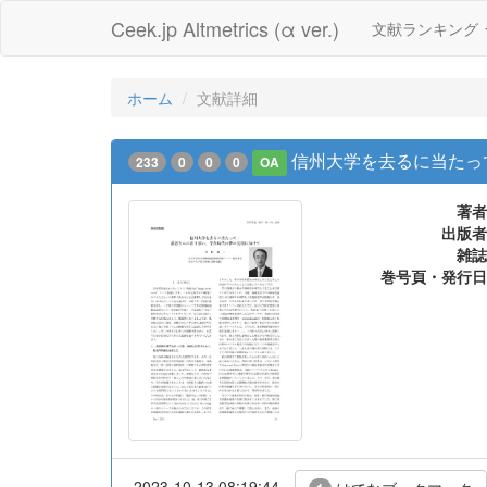
Ceek.jp Altmetrics (α ver.)
文献ランキング
ホーム
文献詳細
信州大学を去るに当たっ
233
0
0
0
OA
著者
出版者
雑誌
巻号頁・発行日
2023-10-13 08:19:44