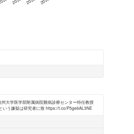
一 信州大学医学部附属病院難病診療センター特任教授
は研究者に致 https://t.co/P5ge6AL3NE