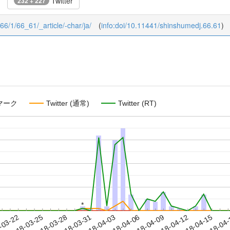
Twitter
232 + 227
/66/1/66_61/_article/-char/ja/
(
info:doi/10.11441/shinshumedj.66.61
)
マーク
Twitter (通常)
Twitter (RT)
*
*
2018-04-12
2018-04-15
2018-04
-03-22
2
2018-03-25
2018-03-28
2018-03-31
2018-04-03
2018-04-06
2018-04-09