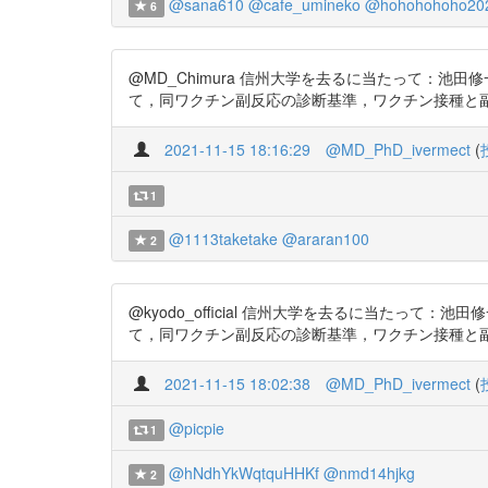
@sana610
@cafe_umineko
@hohohohoho20
6
@MD_Chimura 信州大学を去るに当たって：
て，同ワクチン副反応の診断基準，ワクチン接種と副反応発現
2021-11-15 18:16:29
@MD_PhD_ivermect
(
1
@1113taketake
@araran100
2
@kyodo_official 信州大学を去るに当た
て，同ワクチン副反応の診断基準，ワクチン接種と副反応発
2021-11-15 18:02:38
@MD_PhD_ivermect
(
@picpie
1
@hNdhYkWqtquHHKf
@nmd14hjkg
2