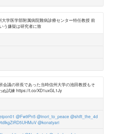
 信州大学医学部附属病院難病診療センター特任教授 前
造という嫌疑は研究者に致
の班会議の班長であった当時信州大学の池田教授もそ
ttps://t.co/XD1uxGL1Jy
eipon01
@Fw9Pn5
@inori_to_peace
@shift_the_4d
tdlkgZiRD5UHMuV
@konatyari