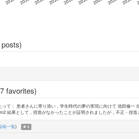
 posts)
7 favorites)
るに当たって： 患者さんに寄り添い，学生時代の夢の実現に向けて 池田修
kIh7mm2 結果として，捏造がなかったことが証明されましたが，不正・捏造という嫌疑
投稿一覧
)
3