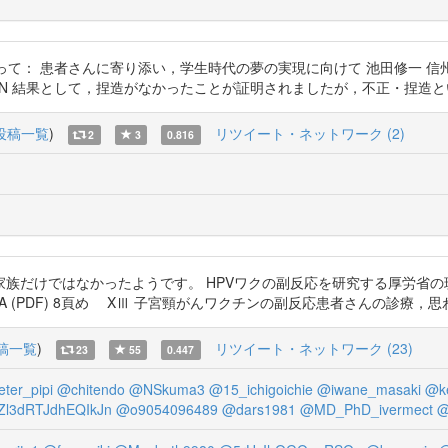
に当たって： 患者さんに寄り添い，学生時代の夢の実現に向けて 池田修一
lS1D31C1N 結果として，捏造がなかったことが証明されましたが，不正・捏
投稿一覧
)
リツイート・ネットワーク (2)
2
3
0.816
家族だけではなかったようです。 HPVワクの副反応を研究する厚労省
2MBA (PDF) 8頁め XⅢ 子宮頸がんワクチンの副反応患者さんの診療，思わぬ試練 h
稿一覧
)
リツイート・ネットワーク (23)
23
55
0.447
ter_pipi
@chitendo
@NSkuma3
@15_ichigoichie
@iwane_masaki
@k
l3dRTJdhEQIkJn
@o9054096489
@dars1981
@MD_PhD_ivermect
@