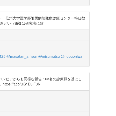
池田修一 信州大学医学部附属病院難病診療センター特任教
正・捏造という嫌疑は研究者に致
425
@masatan_anison
@misumutsu
@nobuoniwa
コロンビアからも同様な報告 163名の診療録を基にし
.co/ulS1D3iF3N