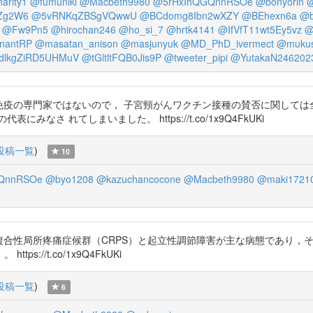
arity1
@fumuniki
@Macbeth9980
@5rHxIhQGQnnRSOe
@bonyorin
@
Zg2W6
@5vRNKqZBSgVQwwU
@BCdomg8Ibn2wXZY
@BEhexn6a
@b
@Fw9Pn5
@hirochan246
@ho_si_7
@hrtk4141
@IfVfT11wt5Ey5vz
@
nantRP
@masatan_anison
@masjunyuk
@MD_PhD_ivermect
@muku
dlkgZiRD5UHMuV
@tGltltFQB0Jis9P
@tweeter_pipi
@YutakaN246202
ワクチン免疫の専門家ではないので， 子宮頸がんワクチン接種の賛否に関し
さ れてしまいました。 https://t.co/1x9Q4FkUKi
投稿一覧
)
10
QnnRSOe
@byo1208
@kazuchancocone
@Macbeth9980
@maki1721
副反応は複合性局所疼痛症候群（CRPS）と起立性調節障害が主な病態であ
https://t.co/1x9Q4FkUKi
投稿一覧
)
6