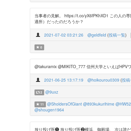
当事者の見解。 https://t.co/yX6fPK
適所）だったのだろうか？
2021-07-02 03:21:26
@geldfeld
(
投稿一覧
)
0
@takuramix @MIKITO_777 信州大学といえばH
2021-06-25 13:17:19
@hoikourou0309
(
投稿
@9uxz
2
@SholdersOfGiant
@893kukurihime
@HW52
11
@shougen1964
放り投げ医❶ 放り投げ医❷横浜、御殿場、 次は誰だろう(*´ω｀