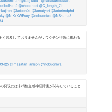
karashiinari
@Nagikata1
@sabakurofutaaru
ellbellkon2
@chocohosi
@C_length_7in
ikajiron
@keipon01
@konatyari
@kotorimdphd
sky
@NIKxXWEsey
@nobuoniwa
@NSkuma3
34
ては全く言及し ておりませんが，ワクチン行政に携わる
03425
@masatan_anison
@nobuoniwa
り，その発現には末梢性交感神経障害が関与していること