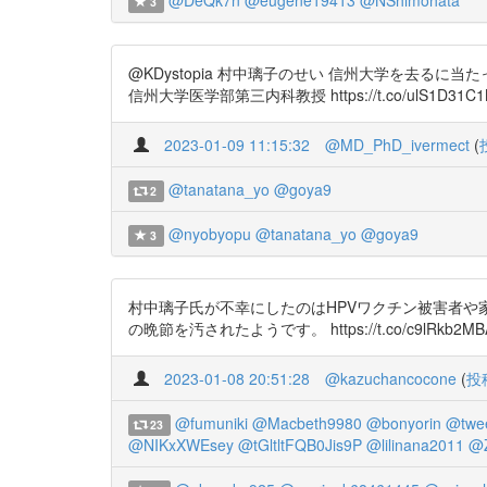
@DeQk7n
@eugene19413
@NShimohata
3
@KDystopia 村中璃子のせい 信州大学を去る
信州大学医学部第三内科教授 https://t.co/u
2023-01-09 11:15:32
@MD_PhD_ivermect
(
@tanatana_yo
@goya9
2
@nyobyopu
@tanatana_yo
@goya9
3
村中璃子氏が不幸にしたのはHPVワクチン被害者や
の晩節を汚されたようです。 https://t.co/c9lRkb
2023-01-08 20:51:28
@kazuchancocone
(
投
@fumuniki
@Macbeth9980
@bonyorin
@twee
23
@NIKxXWEsey
@tGltltFQB0Jis9P
@lilinana2011
@Z