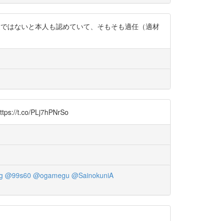
ンの専門家ではないと本人も認めていて、そもそも適任（適材
.co/PLj7hPNrSo
g
@99s60
@ogamegu
@SainokuniA