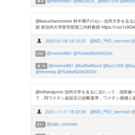
@meimei881
@Be2SiO4_
@byo1208
@kazuc
6
@kazuchancocone 村中璃子のせい 信州
授 前信州大学医学部第三内科教授 https://t.c
2023-01-08 18:15:23
@MD_PhD_ivermect
(
@meimei881
@YutakaN24620234
2
@meimei881
@bellbellkon2
@byo1208
@kaz
13
@sheeesp
@YutakaN24620234
@miharajunco 信州大学を去るに当たって：
て，同ワクチン副反応の診断基準，ワクチン接種と副反応発現
2021-11-17 18:32:08
@MD_PhD_ivermect
(
@cafe_umineko
1