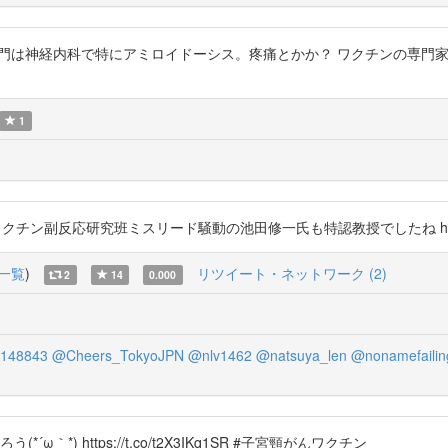
hXD1 この人の専門は神経内科で特にアミロイドーシス。疼痛とかか？ ワクチ
1
PVワクチン副反応研究班ミスリード騒動の池田修一氏も特認教授でしたね https://t
一覧
)
リツイート・ネットワーク (2)
2
14
0.000
148843
@Cheers_TokyoJPN
@nlv1462
@natsuya_len
@nonamefailin
*) https://t.co/t2X3IKq1SR #子宮頸がんワクチン