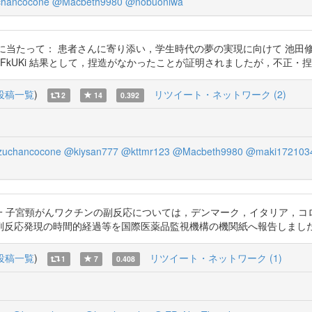
hancocone
@Macbeth9980
@nobuoniwa
大学を去るに当たって： 患者さんに寄り添い，学生時代の夢の実現に向けて 
o/1x9Q4FkUKi 結果として，捏造がなかったことが証明されましたが，不
投稿一覧
)
リツイート・ネットワーク (2)
2
14
0.392
uchancocone
@kiysan777
@kttmr123
@Macbeth9980
@maki172103
池田修一 子宮頸がんワクチンの副反応については，デンマーク，イタリア，
の時間的経過等を国際医薬品監視機構の機関紙へ報告しました https://t
投稿一覧
)
リツイート・ネットワーク (1)
1
7
0.408