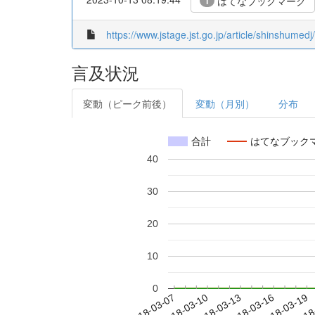
はてなブックマーク
1
https://www.jstage.jst.go.jp/article/shinshumedj
言及状況
変動（ピーク前後）
変動（月別）
分布
合計
はてなブック
40
30
20
10
0
2018-03-13
2018-03-16
2018-03-19
2018
2018-03-07
2018-03-10