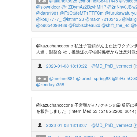
@akaneko925
@morinok68461445
@voicech
49
@slowrideqr
@1ZDymAz2BzvhMHP
@2nNhv0JBiw
@dars1981
@F3Ct6feMT1TTFCm
@furukawafuryu
@kouji7777_
@kttmr123
@maki172103425
@Malig
@o9054096489
@Robischeauxd
@shift_the_4d
@t
@kazuchancocone 私は子宮頸がんまたは
人達，製薬会 社，推進派の学会関係者からは反対派の代表にみな
2023-01-08 18:19:22
@MD_PhD_ivermect
(
@meimei881
@forest_spring88
@5rHxIhQG
10
@zendayu358
@kazuchancocone 子宮頸がんワクチンの
を報告しました（Intern Med 53 : 2185-2200, 2014）。 
2023-01-08 18:18:07
@MD_PhD_ivermect
(