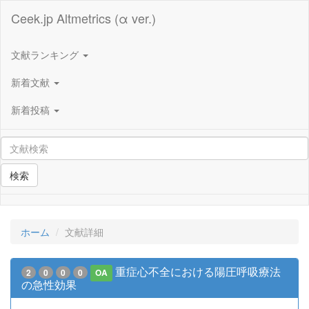
Ceek.jp Altmetrics (α ver.)
文献ランキング
新着文献
新着投稿
検索
ホーム
文献詳細
重症心不全における陽圧呼吸療法
2
0
0
0
OA
の急性効果