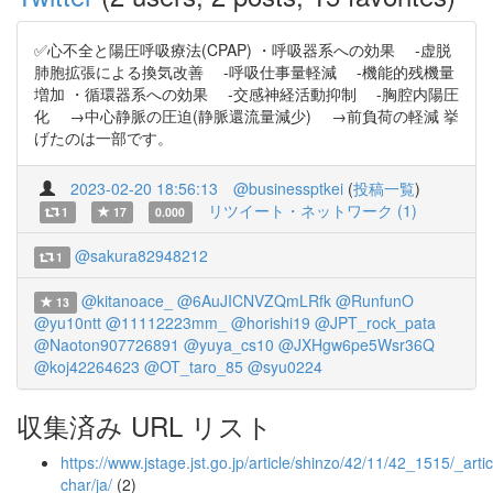
✅心不全と陽圧呼吸療法(CPAP) ・呼吸器系への効果 -虚脱
肺胞拡張による換気改善 -呼吸仕事量軽減 -機能的残機量
増加 ・循環器系への効果 -交感神経活動抑制 -胸腔内陽圧
化 →中心静脈の圧迫(静脈還流量減少) →前負荷の軽減 挙
げたのは一部です。
2023-02-20 18:56:13
@businessptkei
(
投稿一覧
)
リツイート・ネットワーク (1)
1
17
0.000
@sakura82948212
1
@kitanoace_
@6AuJICNVZQmLRfk
@RunfunO
13
@yu10ntt
@11112223mm_
@horishi19
@JPT_rock_pata
@Naoton907726891
@yuya_cs10
@JXHgw6pe5Wsr36Q
@koj42264623
@OT_taro_85
@syu0224
収集済み URL リスト
https://www.jstage.jst.go.jp/article/shinzo/42/11/42_1515/_artic
char/ja/
(2)