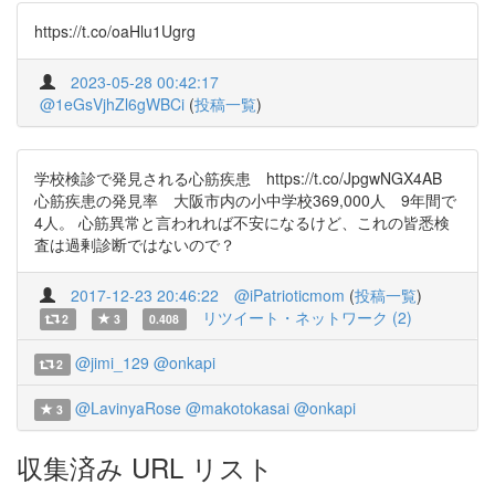
https://t.co/oaHlu1Ugrg
2023-05-28 00:42:17
@1eGsVjhZl6gWBCi
(
投稿一覧
)
学校検診で発見される心筋疾患 https://t.co/JpgwNGX4AB
心筋疾患の発見率 大阪市内の小中学校369,000人 9年間で
4人。 心筋異常と言われれば不安になるけど、これの皆悉検
査は過剰診断ではないので？
2017-12-23 20:46:22
@iPatrioticmom
(
投稿一覧
)
リツイート・ネットワーク (2)
2
3
0.408
@jimi_129
@onkapi
2
@LavinyaRose
@makotokasai
@onkapi
3
収集済み URL リスト