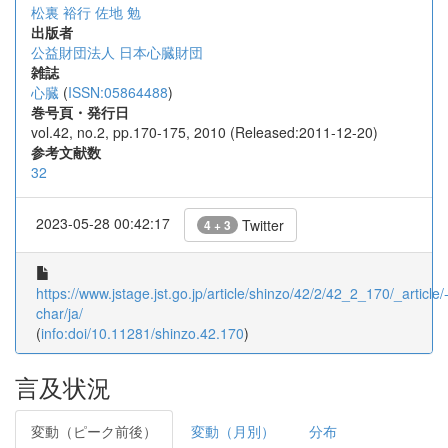
松裏 裕行
佐地 勉
出版者
公益財団法人 日本心臓財団
雑誌
心臓
(
ISSN:05864488
)
巻号頁・発行日
vol.42, no.2, pp.170-175, 2010 (Released:2011-12-20)
参考文献数
32
2023-05-28 00:42:17
Twitter
4 + 3
https://www.jstage.jst.go.jp/article/shinzo/42/2/42_2_170/_article/
char/ja/
(
info:doi/10.11281/shinzo.42.170
)
言及状況
変動（ピーク前後）
変動（月別）
分布