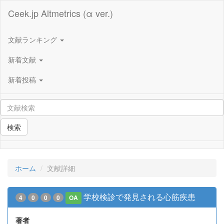
Ceek.jp Altmetrics (α ver.)
文献ランキング
新着文献
新着投稿
検索
ホーム
文献詳細
学校検診で発見される心筋疾患
4
0
0
0
OA
著者