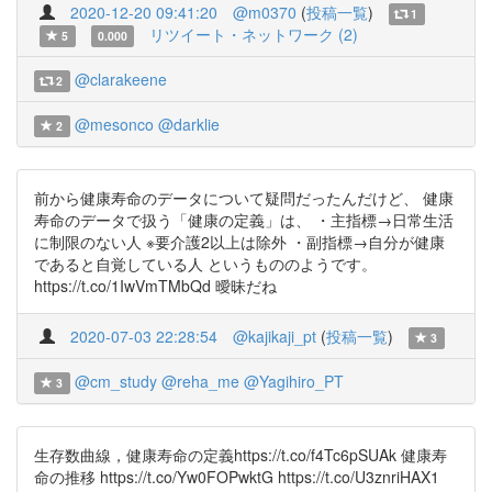
2020-12-20 09:41:20
@m0370
(
投稿一覧
)
1
リツイート・ネットワーク (2)
5
0.000
@clarakeene
2
@mesonco
@darklie
2
前から健康寿命のデータについて疑問だったんだけど、 健康
寿命のデータで扱う「健康の定義」は、 ・主指標→日常生活
に制限のない人 ※要介護2以上は除外 ・副指標→自分が健康
であると自覚している人 というもののようです。
https://t.co/1IwVmTMbQd 曖昧だね
2020-07-03 22:28:54
@kajikaji_pt
(
投稿一覧
)
3
@cm_study
@reha_me
@Yagihiro_PT
3
生存数曲線，健康寿命の定義https://t.co/f4Tc6pSUAk 健康寿
命の推移 https://t.co/Yw0FOPwktG https://t.co/U3znriHAX1