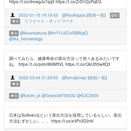
https://t.co/dmwgJo7qq5 https://t.co/ZrD1QzPqEG
2023-01-15 19:19:43
@RyoKappa
(
投稿一覧
)
1
リツイート・ネットワーク
4
@kinansakura
@lmY1L6ZcxRjMbgQ
3
@tka_hematology
調べてみたら、健康寿命の算出方法って色々あるみたいです
ね。 https://t.co/pdmWdMftVL https://t.co/QkUl55wXQ3
2022-03-04 21:28:03
@fumajimept
(
投稿一覧
)
3
@koichi_pt
@Grace38793032
@OJC3000
3
日本はSullivan法という算出方法を採用しているらしい。算出
方法むずかしい。。。 https://t.co/e3Px3D2r9i