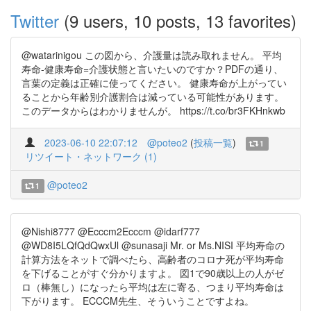
Twitter
(9 users, 10 posts, 13 favorites)
@watarinigou この図から、介護量は読み取れません。 平均
寿命-健康寿命=介護状態と言いたいのですか？PDFの通り、
言葉の定義は正確に使ってください。 健康寿命が上がってい
ることから年齢別介護割合は減っている可能性があります。
このデータからはわかりませんが。 https://t.co/br3FKHnkwb
2023-06-10 22:07:12
@poteo2
(
投稿一覧
)
1
リツイート・ネットワーク (1)
@poteo2
1
@Nishi8777 @Ecccm2Ecccm @idarf777
@WD8I5LQfQdQwxUl @sunasaji Mr. or Ms.NISI 平均寿命の
計算方法をネットで調べたら、高齢者のコロナ死が平均寿命
を下げることがすぐ分かりますよ。 図1で90歳以上の人がゼ
ロ（棒無し）になったら平均は左に寄る、つまり平均寿命は
下がります。 ECCCM先生、そういうことですよね。