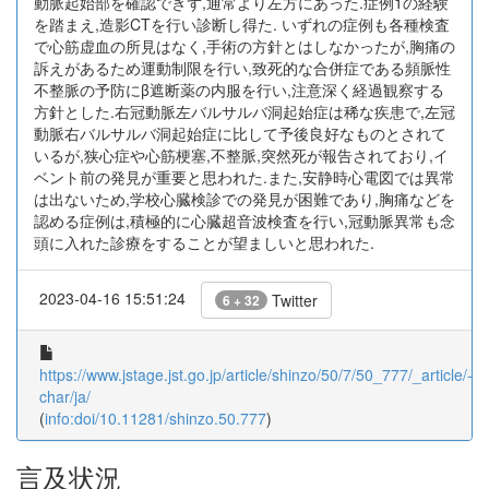
動脈起始部を確認できず,通常より左方にあった.症例1の経験
を踏まえ,造影CTを行い診断し得た. いずれの症例も各種検査
で心筋虚血の所見はなく,手術の方針とはしなかったが,胸痛の
訴えがあるため運動制限を行い,致死的な合併症である頻脈性
不整脈の予防にβ遮断薬の内服を行い,注意深く経過観察する
方針とした.右冠動脈左バルサルバ洞起始症は稀な疾患で,左冠
動脈右バルサルバ洞起始症に比して予後良好なものとされて
いるが,狭心症や心筋梗塞,不整脈,突然死が報告されており,イ
ベント前の発見が重要と思われた.また,安静時心電図では異常
は出ないため,学校心臓検診での発見が困難であり,胸痛などを
認める症例は,積極的に心臓超音波検査を行い,冠動脈異常も念
頭に入れた診療をすることが望ましいと思われた.
2023-04-16 15:51:24
Twitter
6 + 32
https://www.jstage.jst.go.jp/article/shinzo/50/7/50_777/_article/-
char/ja/
(
info:doi/10.11281/shinzo.50.777
)
言及状況