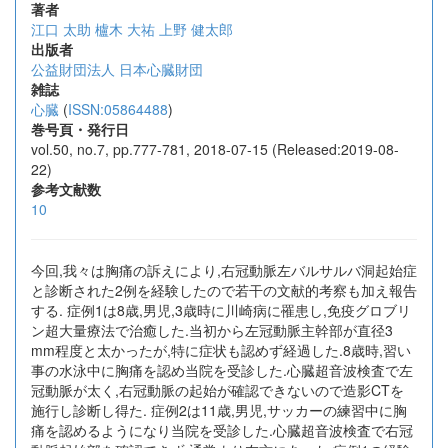
著者
江口 太助
櫨木 大祐
上野 健太郎
出版者
公益財団法人 日本心臓財団
雑誌
心臓
(
ISSN:05864488
)
巻号頁・発行日
vol.50, no.7, pp.777-781, 2018-07-15 (Released:2019-08-
22)
参考文献数
10
今回,我々は胸痛の訴えにより,右冠動脈左バルサルバ洞起始症
と診断された2例を経験したので若干の文献的考察も加え報告
する. 症例1は8歳,男児,3歳時に川崎病に罹患し,免疫グロブリ
ン超大量療法で治癒した.当初から左冠動脈主幹部が直径3
mm程度と太かったが,特に症状も認めず経過した.8歳時,習い
事の水泳中に胸痛を認め当院を受診した.心臓超音波検査で左
冠動脈が太く,右冠動脈の起始が確認できないので造影CTを
施行し診断し得た. 症例2は11歳,男児,サッカーの練習中に胸
痛を認めるようになり当院を受診した.心臓超音波検査で右冠