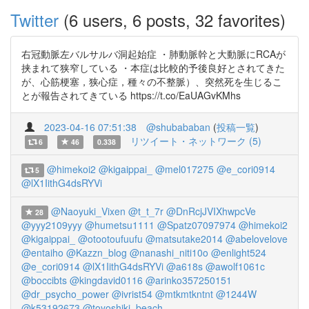
Twitter
(6 users, 6 posts, 32 favorites)
右冠動脈左バルサルバ洞起始症 ・肺動脈幹と大動脈にRCAが
挟まれて狭窄している ・本症は比較的予後良好とされてきた
が、心筋梗塞，狭心症，種々の不整脈）、突然死を生じるこ
とが報告されてきている https://t.co/EaUAGvKMhs
2023-04-16 07:51:38
@shubababan
(
投稿一覧
)
リツイート・ネットワーク (5)
6
46
0.338
@himekoi2
@kigaippai_
@mel017275
@e_cori0914
5
@lX1IithG4dsRYVi
@Naoyuki_Vixen
@t_t_7r
@DnRcjJVIXhwpcVe
28
@yyy2109yyy
@humetsu1111
@Spatz07097974
@himekoi2
@kigaippai_
@otootoufuufu
@matsutake2014
@abelovelove
@entaiho
@Kazzn_blog
@nanashi_niti10o
@enlight524
@e_cori0914
@lX1IithG4dsRYVi
@a618s
@awolf1061c
@boccibts
@kingdavid0116
@arinko357250151
@dr_psycho_power
@ivrist54
@mtkmtkntnt
@1244W
@k53192673
@toyoshiki_beach