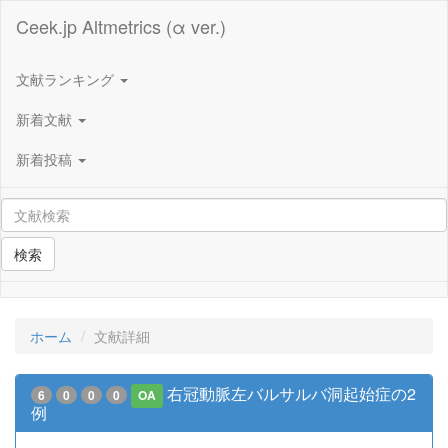
Ceek.jp Altmetrics (α ver.)
文献ランキング
新着文献
新着投稿
検索
ホーム
文献詳細
右冠動脈左バルサルバ洞起始症の2
6
0
0
0
OA
例