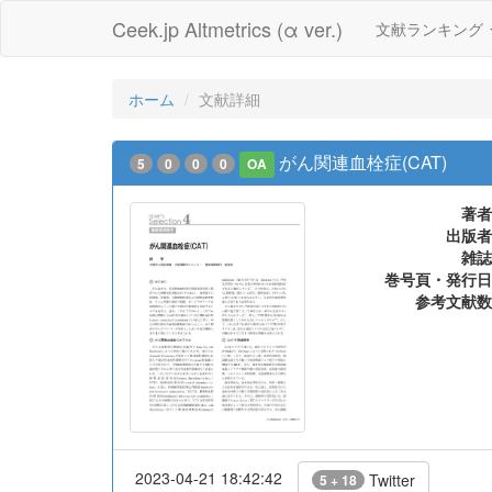
Ceek.jp Altmetrics (α ver.)
文献ランキング
ホーム
文献詳細
がん関連血栓症(CAT)
5
0
0
0
OA
著者
出版者
雑誌
巻号頁・発行日
参考文献数
2023-04-21 18:42:42
Twitter
5 + 18