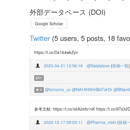
外部データベース (DOI)
Google Scholar
Twitter
(5 users, 5 posts, 18 favo
https://t.co/Ds164wkZyn
2023-04-21 12:56:18
@Salalalove
(
投稿一覧
)
1
@tomomo_uc
@NA19H5hHBdTdrDr
@BNand
7
参考文献: https://t.co/x6A2efs1vK https://t.co/8Ts32
2022-12-17 09:03:11
@Pharma_nishi
(
投稿