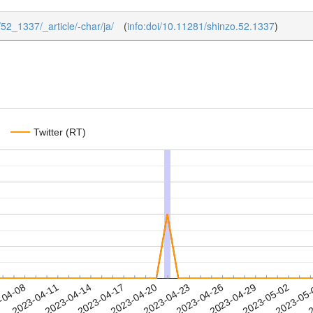
/52_1337/_article/-char/ja/
(
info:doi/10.11281/shinzo.52.1337
)
Twitter (RT)
2023-04-29
2023-05-02
2023-05
-04-08
2
2023-04-11
2023-04-14
2023-04-17
2023-04-20
2023-04-23
2023-04-26