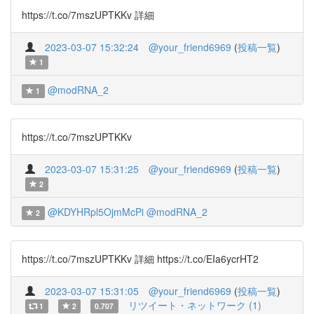
https://t.co/7mszUPTKKv 詳細
2023-03-07 15:32:24
@your_friend6969
(
投稿一覧
)
1
@modRNA_2
1
https://t.co/7mszUPTKKv
2023-03-07 15:31:25
@your_friend6969
(
投稿一覧
)
2
@KDYHRpl5OjmMcPi
@modRNA_2
2
https://t.co/7mszUPTKKv 詳細 https://t.co/EIa6ycrHT2
2023-03-07 15:31:05
@your_friend6969
(
投稿一覧
)
リツイート・ネットワーク (1)
1
2
0.707