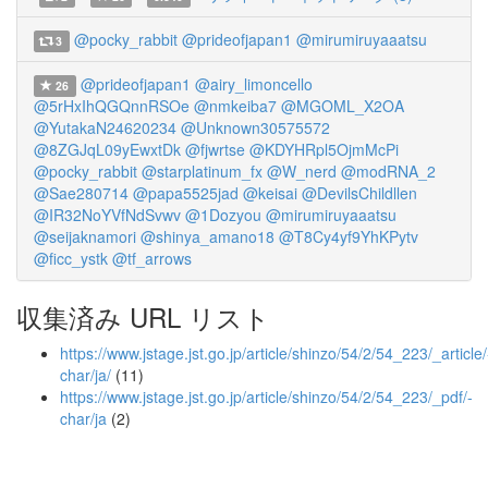
@pocky_rabbit
@prideofjapan1
@mirumiruyaaatsu
3
@prideofjapan1
@airy_limoncello
26
@5rHxIhQGQnnRSOe
@nmkeiba7
@MGOML_X2OA
@YutakaN24620234
@Unknown30575572
@8ZGJqL09yEwxtDk
@fjwrtse
@KDYHRpl5OjmMcPi
@pocky_rabbit
@starplatinum_fx
@W_nerd
@modRNA_2
@Sae280714
@papa5525jad
@keisai
@DevilsChildllen
@IR32NoYVfNdSvwv
@1Dozyou
@mirumiruyaaatsu
@seijaknamori
@shinya_amano18
@T8Cy4yf9YhKPytv
@ficc_ystk
@tf_arrows
収集済み URL リスト
https://www.jstage.jst.go.jp/article/shinzo/54/2/54_223/_article/
char/ja/
(11)
https://www.jstage.jst.go.jp/article/shinzo/54/2/54_223/_pdf/-
char/ja
(2)