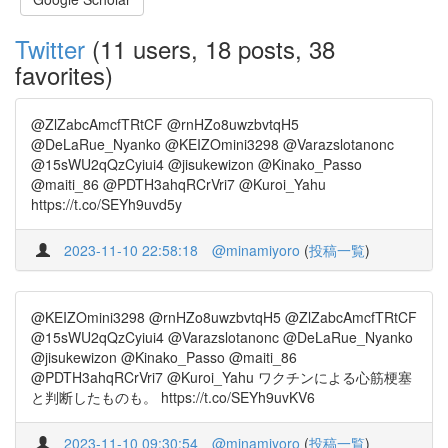
Twitter
(11 users, 18 posts, 38
favorites)
@ZlZabcAmcfTRtCF @rnHZo8uwzbvtqH5
@DeLaRue_Nyanko @KEIZOmini3298 @Varazslotanonc
@15sWU2qQzCyiui4 @jisukewizon @Kinako_Passo
@maiti_86 @PDTH3ahqRCrVri7 @Kuroi_Yahu
https://t.co/SEYh9uvd5y
2023-11-10 22:58:18
@minamiyoro
(
投稿一覧
)
@KEIZOmini3298 @rnHZo8uwzbvtqH5 @ZlZabcAmcfTRtCF
@15sWU2qQzCyiui4 @Varazslotanonc @DeLaRue_Nyanko
@jisukewizon @Kinako_Passo @maiti_86
@PDTH3ahqRCrVri7 @Kuroi_Yahu ワクチンによる心筋梗塞
と判断したものも。 https://t.co/SEYh9uvKV6
2023-11-10 09:30:54
@minamiyoro
(
投稿一覧
)