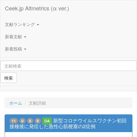
Ceek.jp Altmetrics (α ver.)
文献ランキング
新着文献
新着投稿
検索
ホーム
文献詳細
新型コロナウイルスワクチン初回
11
0
0
0
OA
接種後に発症した急性心筋梗塞の2症例