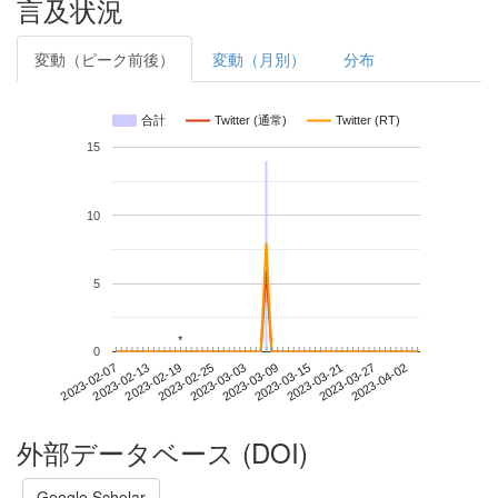
言及状況
変動（ピーク前後）
変動（月別）
分布
合計
Twitter (通常)
Twitter (RT)
15
10
5
*
*
0
2023-03-27
2023-02-07
2023-02-25
2023-03-15
2023-04-02
2023-02-13
2023-03-03
2023-03-21
2023-02-19
2023-03-09
外部データベース (DOI)
Google Scholar