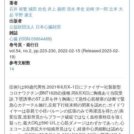
著者
石井 裕繁
城田 欣也
井上 義明
清水 孝史
岩崎 洋一郎
辻本 大
起
平野 康文
出版者
公益財団法人 日本心臓財団
雑誌
心臓
(
ISSN:05864488
)
巻号頁・発行日
vol.54, no.2, pp.223-230, 2022-02-15 (Released:2023-02-
19)
参考文献数
14
症例1は90歳代男性.2021年6月X−1日にファイザー社製新型
コロナワクチン(BNT162b2)接種.同6月X日に胸痛あり当院受
診,下壁誘導のST上昇を伴う胸痛にて急性心筋梗塞の診断で緊
急心カテーテル施行,左前下行枝末梢の閉塞を認めた.ガイドワ
イヤーは容易で小径バルーンの拡張のみで再灌流を得たが,病
変位置,造影所見からプラーク破綻ではなく血栓塞栓症を強く
疑った.最大CKは590 U/Lと心筋ダメージはわずかであった.心
エコー上左房拡大や短絡所見はなく,経過中心房細動は認めな