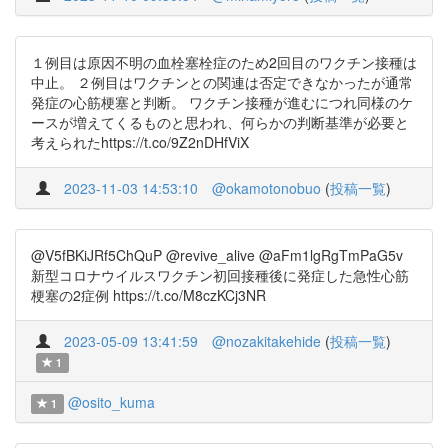
１例目は原因不明の血栓塞栓症のため2回目のワクチン接種は
中止。 ２例目はワクチンとの関連は否定できなかったが通常
発症の心筋梗塞と判断。 ワクチン接種が進むにつれ同様のケ
ースが増えてくるものと思われ、何らかの判断基準が必要と
考えられたhttps://t.co/9Z2nDHfViX
2023-11-03 14:53:10
@okamotonobuo
(
投稿一覧
)
@V5fBKiJRf5ChQuP @revive_alive @aFm1lgRgTmPaG5v
新型コロナウイルスワクチン初回接種後に発症した急性心筋
梗塞の2症例 https://t.co/M8czKCj3NR
2023-05-09 13:41:59
@nozakitakehide
(
投稿一覧
)
1
@osito_kuma
1