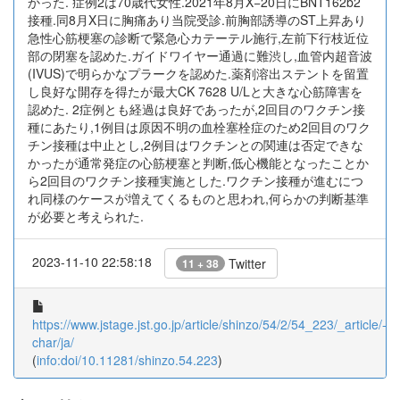
かった. 症例2は70歳代女性.2021年8月X−20日にBNT162b2
接種.同8月X日に胸痛あり当院受診.前胸部誘導のST上昇あり
急性心筋梗塞の診断で緊急心カテーテル施行,左前下行枝近位
部の閉塞を認めた.ガイドワイヤー通過に難渋し,血管内超音波
(IVUS)で明らかなプラークを認めた.薬剤溶出ステントを留置
し良好な開存を得たが最大CK 7628 U/Lと大きな心筋障害を
認めた. 2症例とも経過は良好であったが,2回目のワクチン接
種にあたり,1例目は原因不明の血栓塞栓症のため2回目のワク
チン接種は中止とし,2例目はワクチンとの関連は否定できな
かったが通常発症の心筋梗塞と判断,低心機能となったことか
ら2回目のワクチン接種実施とした.ワクチン接種が進むにつ
れ同様のケースが増えてくるものと思われ,何らかの判断基準
が必要と考えられた.
2023-11-10 22:58:18
Twitter
11 + 38
https://www.jstage.jst.go.jp/article/shinzo/54/2/54_223/_article/-
char/ja/
(
info:doi/10.11281/shinzo.54.223
)