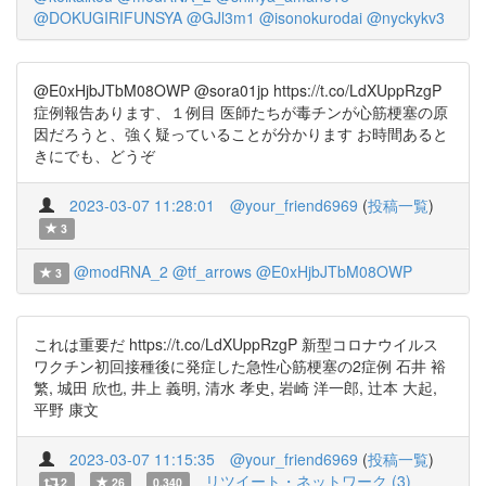
@DOKUGIRIFUNSYA
@GJl3m1
@isonokurodai
@nyckykv3
@E0xHjbJTbM08OWP @sora01jp https://t.co/LdXUppRzgP
症例報告あります、１例目 医師たちが毒チンが心筋梗塞の原
因だろうと、強く疑っていることが分かります お時間あると
きにでも、どうぞ
2023-03-07 11:28:01
@your_friend6969
(
投稿一覧
)
3
@modRNA_2
@tf_arrows
@E0xHjbJTbM08OWP
3
これは重要だ https://t.co/LdXUppRzgP 新型コロナウイルス
ワクチン初回接種後に発症した急性心筋梗塞の2症例 石井 裕
繁, 城田 欣也, 井上 義明, 清水 孝史, 岩崎 洋一郎, 辻本 大起,
平野 康文
2023-03-07 11:15:35
@your_friend6969
(
投稿一覧
)
リツイート・ネットワーク (3)
2
26
0.340