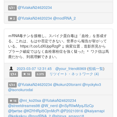
@YutakaN24620234
1
@YutakaN24620234
@modRNA_2
2
ｍRNA毒チンを接種し。スパイク蛋白毒は「血栓」を形成す
る。これは、もはや否定できない。世界から報告が挙がって
いる。 https://t.co/LdXUppRzgP ↓ 病変位置，造影所見から
プラーク破綻ではなく血栓塞栓症を強く疑った ＊ ワク信は馬
鹿だから、到底理解できまい。
2023-03-07 12:31:45
@your_friend6969
(
投稿一覧
)
リツイート・ネットワーク (4)
4
16
0.375
@YutakaN24620234
@kokun20torami
@nyckykv3
4
@isonokurodai
@mi_ko20sa
@YutakaN24620234
16
@streetdreames98
@W_nerd
@nSyRIIwMyqJSzCp
@fjwrtse
@KDYHRpl5OjmMcPi
@P20210916
@kaiyamapi
@keikaikou
@modRNA_2
@shinya_amano18