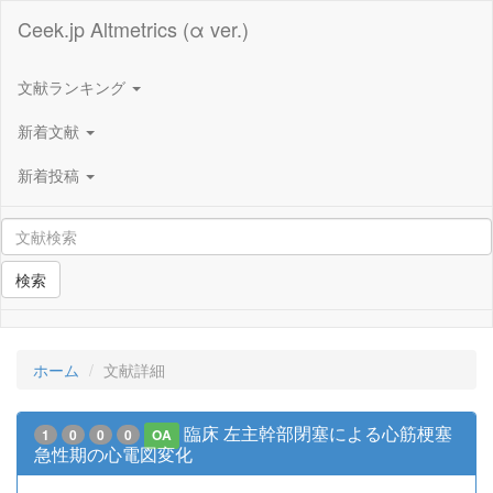
Ceek.jp Altmetrics (α ver.)
文献ランキング
新着文献
新着投稿
検索
ホーム
文献詳細
臨床 左主幹部閉塞による心筋梗塞
1
0
0
0
OA
急性期の心電図変化