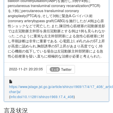
balloon counterpulsation(IABP)を施行し,5例中4例に
percutaneous transluminal coronary recanalization(PTCR)
を,1例にpercutaneous transluminal coronary
angioplasty(PTCA)を,そして3例に緊急A-Cバイパス術
(coronary arterybypass graft(CABG)を施行したが,4例は心原
性ショックなどで死亡した.また,陳旧性心筋梗塞の冠動脈造影
では左冠動脈主幹部を責任冠動脈とする例は1例も見られなか
った.このように重篤な左主幹部閉塞による急性心筋梗塞に対
し早期診断は非常に重要である. 心電図上I, aVLのみのST上昇
が高度に認められ,胸部誘導のST上昇があまり高度でなく,特
に心機能の低下している場合は左冠動脈主幹部閉塞による急
性心筋梗塞を疑い,直ちに積極的な治療が必要と考えられた.
2022-11-21 20:20:05
Twitter
1 + 0
https://www.jstage.jst.go.jp/article/shinzo1969/17/4/17_408/_articl
char/ja/
(
info:doi/10.11281/shinzo1969.17.4_408
)
言及状況