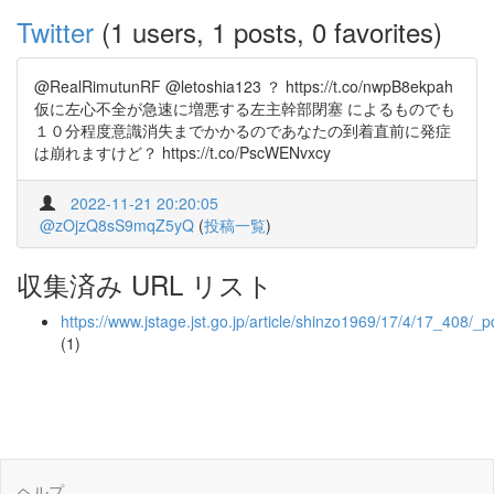
Twitter
(1 users, 1 posts, 0 favorites)
@RealRimutunRF @letoshia123 ？ https://t.co/nwpB8ekpah
仮に左心不全が急速に増悪する左主幹部閉塞 によるものでも
１０分程度意識消失までかかるのであなたの到着直前に発症
は崩れますけど？ https://t.co/PscWENvxcy
2022-11-21 20:20:05
@zOjzQ8sS9mqZ5yQ
(
投稿一覧
)
収集済み URL リスト
https://www.jstage.jst.go.jp/article/shinzo1969/17/4/17_408/_p
(1)
ヘルプ