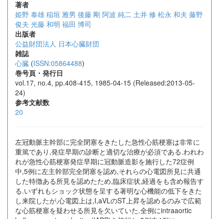
著者
姫野 泰雄
稲垣 雅男
後藤 剛
阿波 純二
土井 修
松永 和夫
藤野
俊夫
光藤 和明
福田 博司
出版者
公益財団法人 日本心臓財団
雑誌
心臓
(
ISSN:05864488
)
巻号頁・発行日
vol.17, no.4, pp.408-415, 1985-04-15 (Released:2013-05-
24)
参考文献数
20
左冠動脈主幹部に完全閉塞をきたした急性心筋梗塞は非常に
重篤であり,発症早期の診断と適切な治療が必須である.われわ
れが急性心筋梗塞発症早期に冠動脈造影を施行した72症例
中,5例に左主幹部完全閉塞を認め,それらの心電図所見に共通
した特徴ある所見を認めたため,臨床症状,経過をも含め報告す
る.いずれもショック状態を呈する著明な心機能の低下をきた
し来院したが,心電図上は,I,aVLのST上昇を認めるのみで広範
な心筋梗塞を疑わせる所見を欠いていた.全例にintraaortic