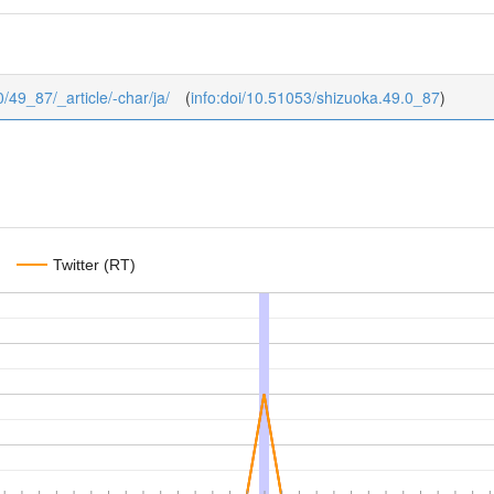
0/49_87/_article/-char/ja/
(
info:doi/10.51053/shizuoka.49.0_87
)
Twitter (RT)