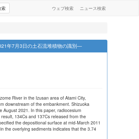
検索
ウェブ検索
ニュース検索
21年7月3日の土石流堆積物の識別―
ome River in the Izusan area of Atami City,
50 m downstream of the embankment. Shizuoka
e August 2021. In this paper, radiocesium
a result, 134Cs and 137Cs released from the
ecified the depositional surface at mid-March 2011
n the overlying sediments indicates that the 3.74