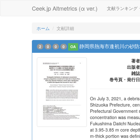
Ceek.jp Altmetrics (α ver.)
文献ランキング
ホーム
文献詳細
静岡県熱海市逢初川の砂防
2
0
0
0
OA
著者
出版者
雑誌
巻号頁・発行日
On July 3, 2021, a debri
Shizuoka Prefecture, ce
Prefectural Government s
concentration was measur
Fukushima Daiichi Nuclea
at 3.95-3.85 m core depth
m-thick portion was defini