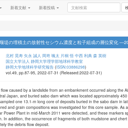
新着文献
新着投稿
堰堤の埋積土の放射性セシウム濃度と粒子組成の層位変化 ―20
北村 晃寿
矢永 誠人
岡嵜 颯太
片桐 悟
中西 利典
森 英樹
国立大学法人 静岡大学理学部地球科学教室
静岡大学地球科学研究報告
(
ISSN:03886298
)
vol.49, pp.87-95, 2022-07-31 (Released:2022-07-31)
s flow caused by a landslide from an embankment occurred along the Aiz
ntral Japan, and buried sabo dam which was located approximately 4
ampled one 13.1-m long core of deposits buried in the sabo dam in lat
ed and grain compositions was investigated for this core sample. As 
r Power Plant in mid-March 2011 were detected, and these markers sp
. In addition, the occurrence of fragments of both mudstone and chert i
tely the debris flow deposit.