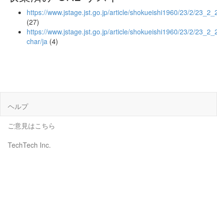
https://www.jstage.jst.go.jp/article/shokueishi1960/23/2/23_2
(27)
https://www.jstage.jst.go.jp/article/shokueishi1960/23/2/23_2_
char/ja
(4)
ヘルプ
ご意見はこちら
TechTech Inc.