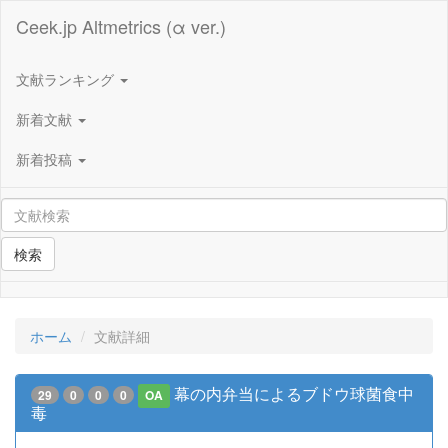
Ceek.jp Altmetrics (α ver.)
文献ランキング
新着文献
新着投稿
検索
ホーム
文献詳細
幕の内弁当によるブドウ球菌食中
29
0
0
0
OA
毒