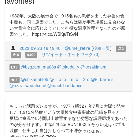
favorites)
1982年、大阪の展示会で1,915名もの患者を出した弁当の食
中毒も、同じ原因でした。こちらは確か事業規模に見合わな
い大量注文に応じようとして杜撰な温度管理となったのが原
因でした。 https://t.co/WBKj6TiSvN
2023-09-23 16:19:40
@ume_retire
(
投稿一覧
)
3
リツイート・ネットワーク (3)
6
0.000
@bygzam_ma08s
@tokuda_y
@kosakinium
3
@shikanai105
@__o_o__n_o__3rd
@6_barrels
5
@azaz_wadatsumi
@machibaridancer
ちょっと話題ズレますが、1977（昭52）年7月に大阪で発生
した 1,915名発症という大規模食中毒事故の記録を見ると、
夏場に室温で8時間以上放置するなど劣悪な調理環境であった
のが分かります。 https://t.co/IVUN46K3i5 そういえばバブル
以前、仕出し弁当は押しなべて不味かったなぁ。
https://t.co/S62wKI7RSy