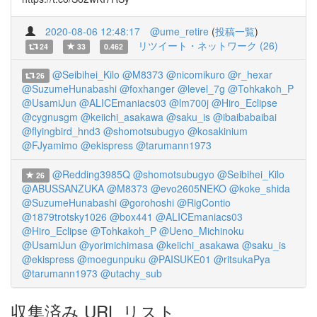
2020-08-06 12:48:17
@ume_retire
(
投稿一覧
)
リツイート・ネットワーク (26)
24
33
0.462
@Seibihei_Kilo
@M8373
@nicomikuro
@r_hexar
26
@SuzumeHunabashi
@foxhanger
@level_7g
@Tohkakoh_P
@UsamiJun
@ALICEmaniacs03
@lm700j
@Hiro_Eclipse
@cygnusgm
@keiichi_asakawa
@saku_is
@ibaibabaibai
@flyingbird_hnd3
@shomotsubugyo
@kosakinium
@FJyamimo
@ekispress
@tarumann1973
@Redding3985Q
@shomotsubugyo
@Seibihei_Kilo
26
@ABUSSANZUKA
@M8373
@evo2605NEKO
@koke_shida
@SuzumeHunabashi
@gorohoshi
@RigContio
@1879trotsky1026
@box441
@ALICEmaniacs03
@Hiro_Eclipse
@Tohkakoh_P
@Ueno_Michinoku
@UsamiJun
@yorimichimasa
@keiichi_asakawa
@saku_is
@ekispress
@moegunpuku
@PAISUKE01
@ritsukaPya
@tarumann1973
@utachy_sub
収集済み URL リスト