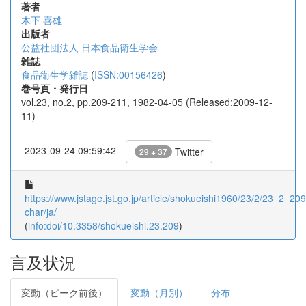
著者
木下 喜雄
出版者
公益社団法人 日本食品衛生学会
雑誌
食品衛生学雑誌
(
ISSN:00156426
)
巻号頁・発行日
vol.23, no.2, pp.209-211, 1982-04-05 (Released:2009-12-
11)
2023-09-24 09:59:42
Twitter
29 + 37
https://www.jstage.jst.go.jp/article/shokueishi1960/23/2/23_2_209/
char/ja/
(
info:doi/10.3358/shokueishi.23.209
)
言及状況
変動（ピーク前後）
変動（月別）
分布