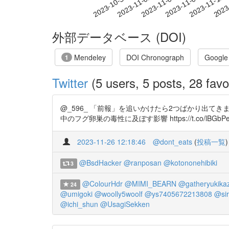
2023-11-05
2023-11-08
2023-11-11
2023
2023-10-30
2023-11-02
外部データベース (DOI)
Mendeley
DOI Chronograph
Google
1
Twitter
(5 users, 5 posts, 28 favo
@_596_ 「前報」を追いかけたら2つばかり出てきました
中のフグ卵巣の毒性に及ぼす影響 https://t.co/
2023-11-26 12:18:46
@dont_eats
(
投稿一覧
)
@BsdHacker
@ranposan
@kotononehibiki
3
@ColourHdr
@MIMI_BEARN
@gatheryukika
24
@umigoki
@woolly5woolf
@ys7405672213808
@si
@ichi_shun
@UsagiSekken