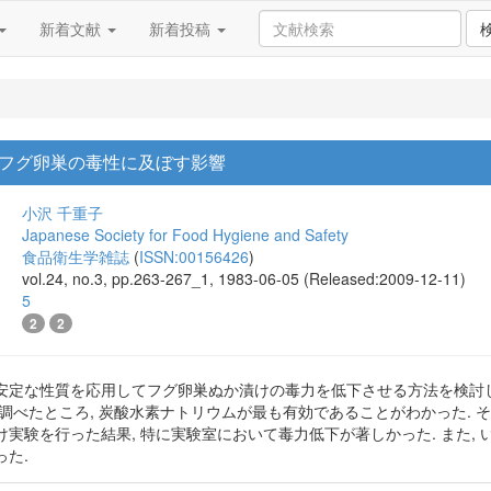
新着文献
新着投稿
フグ卵巣の毒性に及ぼす影響
小沢 千重子
Japanese Society for Food Hygiene and Safety
食品衛生学雑誌
(
ISSN:00156426
)
vol.24, no.3, pp.263-267_1, 1983-06-05 (Released:2009-12-11)
5
2
2
安定な性質を応用してフグ卵巣ぬか漬けの毒力を低下させる方法を検討し
調べたところ, 炭酸水素ナトリウムが最も有効であることがわかった.
実験を行った結果, 特に実験室において毒力低下が著しかった. また,
た.