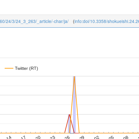
960/24/3/24_3_263/_article/-char/ja/
(
info:doi/10.3358/shokueishi.24.2
Twitter (RT)