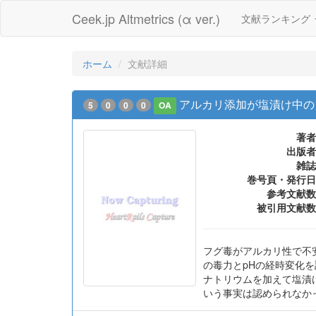
Ceek.jp Altmetrics (α ver.)
文献ランキング
ホーム
文献詳細
アルカリ添加が塩漬け中の
5
0
0
0
OA
著者
出版者
雑誌
巻号頁・発行日
参考文献数
被引用文献数
フグ毒がアルカリ性で不
の毒力とpHの経時変化を
ナトリウムを加えて塩漬け
いう事実は認められなかっ