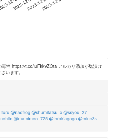
-11
023-12-14
2023-12-17
2023-12-20
2023-12-23
://t.co/iuFkk9ZOta アルカリ添加が塩漬け
うございます。
turu
@naofrog
@shumitatsu_x
@ssyou_27
nohito
@mamimoo_725
@torakiagogo
@mine3k