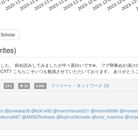
2023-12-05
2023-12-08
2023-12
-11-14
2
2023-11-17
2023-11-20
2023-11-23
2023-11-26
2023-11-29
2023-12-02
 Scholar
rites)
。 斜め読みしてみましたが中々面白いですw。 フグ卵巣ぬか漬けの毒性 https
lBGbPeCYT7 こちらこそいつも勉強させていただいております。 ありがと
リツイート・ネットワーク (3)
3
25
0.000
ze
@junwaka38
@kzk1492
@maronhouse221
@micmix8086
@monami
rokuma987
@ANSERrelease
@kojima39create
@octo_machine
@ninja