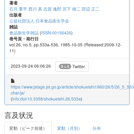
著者
石月 要平
西川 真
志賀 逸郎
宮下 雄二
田辺 正二
出版者
公益社団法人 日本食品衛生学会
雑誌
食品衛生学雑誌
(
ISSN:00156426
)
巻号頁・発行日
vol.26, no.5, pp.533a-536, 1985-10-05 (Released:2009-12-
11)
2023-09-24 06:06:26
Twitter
3 + 4
https://www.jstage.jst.go.jp/article/shokueishi1960/26/5/26_5_533a
char/ja/
(
info:doi/10.3358/shokueishi.26.533a
)
言及状況
変動（ピーク前後）
変動（月別）
分布