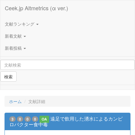
Ceek.jp Altmetrics (α ver.)
文献ランキング
新着文献
新着投稿
検索
ホーム
文献詳細
遠足で飲用した湧水によるカンピ
3
0
0
0
OA
ロバクター食中毒