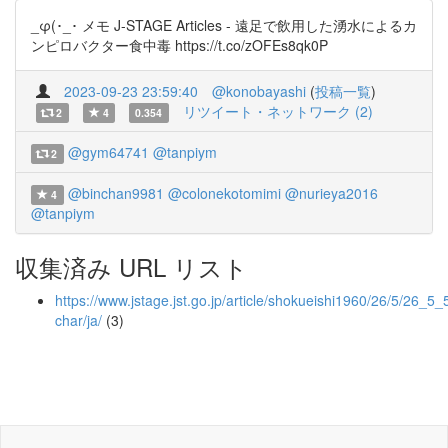
_φ(･_･ メモ J-STAGE Articles - 遠足で飲用した湧水によるカ
ンピロバクター食中毒 https://t.co/zOFEs8qk0P
2023-09-23 23:59:40
@konobayashi
(
投稿一覧
)
リツイート・ネットワーク (2)
2
4
0.354
@gym64741
@tanpiym
2
@binchan9981
@colonekotomimi
@nurieya2016
4
@tanpiym
収集済み URL リスト
https://www.jstage.jst.go.jp/article/shokueishi1960/26/5/26_5_5
char/ja/
(3)