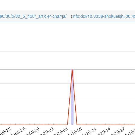
960/30/5/30_5_458/_article/-char/ja/
(
info:doi/10.3358/shokueishi.30.4
2023-10-14
2023-10-17
2023-10
-09-23
2
2023-09-26
2023-09-29
2023-10-02
2023-10-05
2023-10-08
2023-10-11