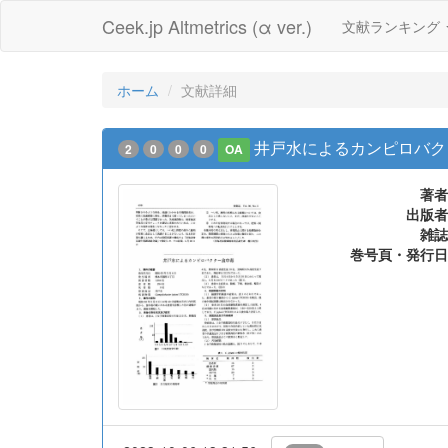
Ceek.jp Altmetrics (α ver.)
文献ランキング
ホーム
文献詳細
井戸水によるカンピロバク
2
0
0
0
OA
著者
出版者
雑誌
巻号頁・発行日