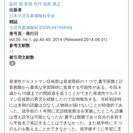
益田 慎
長嶺 尚代
福島 典之
出版者
日本小児耳鼻咽喉科学会
雑誌
小児耳鼻咽喉科
(
ISSN:09195858
)
巻号頁・発行日
vol.35, no.1, pp.40-45, 2014 (Released:2014-06-01)
参考文献数
11
被引用文献数
4
発達性ゲルストマン症候群は発達障碍の 1 つで,書字困難と計
算困難から重篤な学習障碍に進展する可能性がある。今回,4
歳から10歳までの間経過を追うことができた発達性ゲルスト
マン症候群の男児を経験したので症例報告する。当科初診時
には本例の語彙は少なく,人物画が描けないことが特徴的であ
った。就学前の 1 年間に言語聴覚療法を実施したところ,語彙
は増え読字は可能となったが,書字は困難であり自分の名前す
ら平仮名で表記することはできなかった。また就学時に 5 つ
のものを数えることができなかった。就学後すぐに学習に支