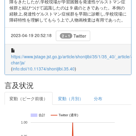
障をきたしたが,学校現場が学習困難を発達性ゲルストマン症
候群と結びつけて認識したのは 9 歳のときであった。本例の
経験上,発達性ゲルストマン症候群を早期に診断し,学校現場に
障碍特性を理解してもらう上で,人物画検査は有用であった。
2023-04-19 20:52:18
Twitter
2 + 1
https://www.jstage.jst.go.jp/article/shonijibi/35/1/35_40/_article/-
char/ja/
(
info:doi/10.11374/shonijibi.35.40
)
言及状況
変動（ピーク前後）
変動（月別）
分布
合計
Twitter (通常)
1.00