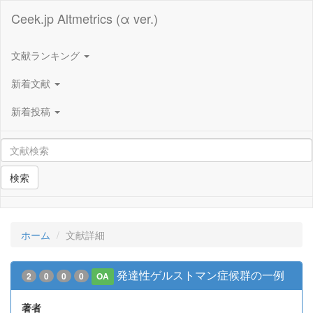
Ceek.jp Altmetrics (α ver.)
文献ランキング
新着文献
新着投稿
検索
ホーム
文献詳細
発達性ゲルストマン症候群の一例
2
0
0
0
OA
著者