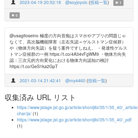
2023-04-19 20:52:18
@soyjoyoic
(
投稿一覧
)
1
0
@usagitoseino 極度の方向音痴はスマホやアプリの問題じゃ
なくて、高次脳機能障害（左右失認＝ゲルストマン症候群）
や（物体方向失認）を疑う案件ですしねえ。 ・発達性ゲルス
トマン症候群の一例 https://t.co/4A34vFgWM9 ・物体方向失
認：三次元的方向変化における物体方向認知の検討
https://t.co/GeS1ka2GpT
2021-03-14 21:42:41
@my4460
(
投稿一覧
)
収集済み URL リスト
https://www.jstage.jst.go.jp/article/shonijibi/35/1/35_40/_article
char/ja/
(1)
https://www.jstage.jst.go.jp/article/shonijibi/35/1/35_40/_pdf
(1)