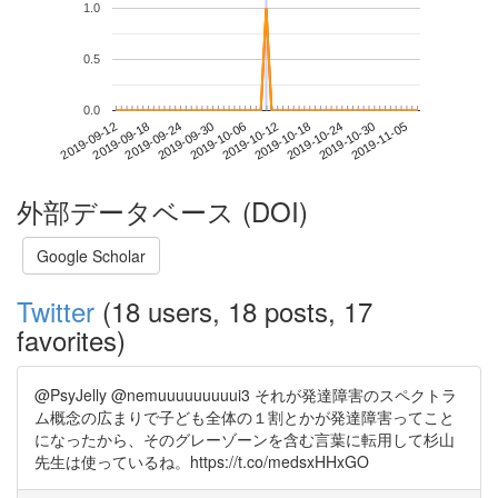
1.0
0.5
0.0
2019-10-30
2019-09-12
2019-09-30
2019-10-18
2019-11-05
2019-09-18
2019-10-06
2019-10-24
2019-09-24
2019-10-12
外部データベース (DOI)
Google Scholar
Twitter
(18 users, 18 posts, 17
favorites)
@PsyJelly @nemuuuuuuuuui3 それが発達障害のスペクトラ
ム概念の広まりで子ども全体の１割とかが発達障害ってこと
になったから、そのグレーゾーンを含む言葉に転用して杉山
先生は使っているね。https://t.co/medsxHHxGO