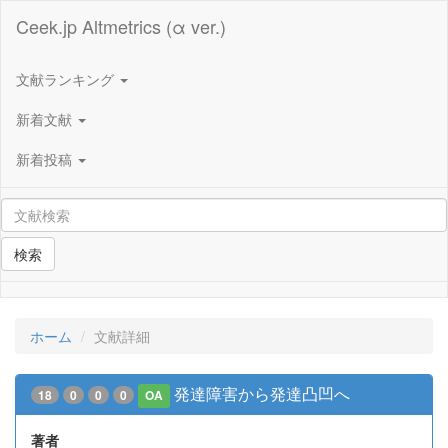
Ceek.jp Altmetrics (α ver.)
文献ランキング
新着文献
新着投稿
検索
ホーム
文献詳細
発達障害から発達凸凹へ
18
0
0
0
OA
著者