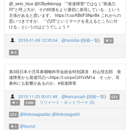
@_seto_blue @CBydbbmpg 「"発達障害"ではなく"発達凸
凹"と呼ぶ方が、その特徴をより適切に表現している」という
主張があると思います。 https://t.co/KBdFSNprB4 これからの
思いつきですが、「"凸凹"というマークを見えるところに付
ける」というのはどうでしょう？
2018-01-09 12:35:04
@raoluba
(
投稿一覧
)
3
0
第3回日本小児耳鼻咽喉科学会総会特別講演 杉山登志郎 発
達障害から発達凹凸へhttps://t.co/poCdYxVM1a そっか、耳
鼻科にも影響があるのか。#発達障害
2015-11-23 00:01:48
@kancyouph
(
投稿一覧
)
2
リツイート・ネットワーク (2)
1
0.000
@iitokosagasifac
@iitokosagashi
2
@tsunut
1