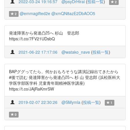
2022-03-24 19:16:57
@psyDrHirai
(
投稿一覧
)
2
@emmagifted2e
@xmQN8azE2DbAOO5
2
発達障害から発達凸凹へ 杉山 登志郎
https://t.co/7FV21UDsbQ
2021-06-22 17:17:06
@watako_nave
(
投稿一覧
)
BAPググってたら、何かおもろそうな講演記録出てきたから
#後で読む 発達障害から発達凸凹へ 杉 山 登志郎 (浜松医科大
学医学部医学科 児童青年期精神医学講座)
https://t.co/JAjRaKmrSW
2019-02-07 22:30:26
@SMymla
(
投稿一覧
)
1
0