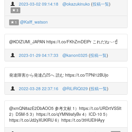
2023-03-02 09:14:18
@okazukinuko
(
投稿一覧
)
3
@Kalff_watson
1
@KOIZUMl_JAPAN https://t.co/FKhZmDElPr これだね･֊･︎☝
2023-01-29 04:17:33
@kanon0325
(
投稿一覧
)
発達障害から発達凸凹へ 読む https://t.co/TPNl12BUjo
2022-03-28 22:37:16
@RiLiRiQ029
(
投稿一覧
)
@xmQN8azE2DbAOO5 参考文献 1）https://t.co/URDrtVSSIt
2）DSM-5 3）https://t.co/qYMN9afyBv 4）ICD-10 5）
https://t.co/Jd2yXUKlRU 6）https://t.co/3tHUElHAyy