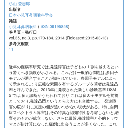
杉山 登志郎
出版者
日本小児耳鼻咽喉科学会
雑誌
小児耳鼻咽喉科
(
ISSN:09195858
)
巻号頁・発行日
vol.35, no.3, pp.179-184, 2014 (Released:2015-03-13)
参考文献数
11
近年の罹病率研究では,発達障害は子どもの 1 割を越えるとい
う驚くべき頻度が示される。これだけ一般的な問題は,多因子
モデルが適合することが知られている。多因子モデルによっ
て示される,より広範な素因を有するグループを筆者は発達凸
凹と呼んできた。2013年に発表された新しい診断基準 DSM–
5 では,多元診断がうたわれており,これは多因子モデルを前提
としており,発達凸凹というとらえ方にも合致する。 発達障
害の広がりに,支援の側が追いつかない現状がある。特に自閉
症スペクトラム障害は,その特異な認知特性を考慮しないと,教
育そのものが成立しない。さらに最近,発達障害と心的トラウ
マとが掛け算になった症例に出会うことが多くなった。これ