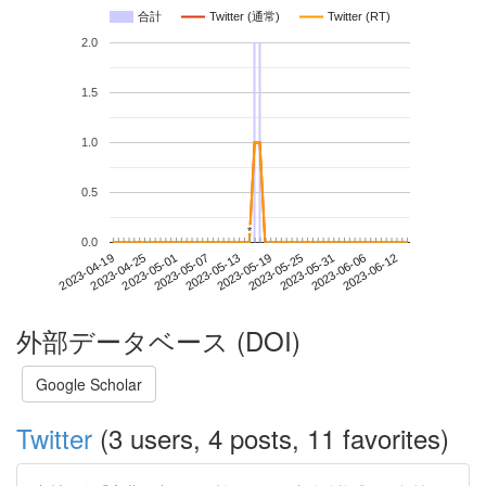
合計
Twitter (通常)
Twitter (RT)
2.0
1.5
1.0
0.5
*
*
0.0
2023-06-06
2023-04-19
2023-05-07
2023-05-25
2023-06-12
2023-04-25
2023-05-13
2023-05-31
2023-05-01
2023-05-19
外部データベース (DOI)
Google Scholar
Twitter
(3 users, 4 posts, 11 favorites)