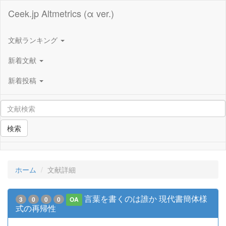
Ceek.jp Altmetrics (α ver.)
文献ランキング
新着文献
新着投稿
検索
ホーム
文献詳細
言葉を書くのは誰か 現代書簡体様
3
0
0
0
OA
式の再帰性