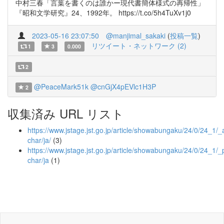
中村三春「言葉を書くのは誰かー現代書簡体様式の再帰性」
『昭和文学研究』24、1992年。 https://t.co/5h4TuXv1j0
2023-05-16 23:07:50
@manjimal_sakaki
(
投稿一覧
)
リツイート・ネットワーク (2)
1
3
0.000
2
@PeaceMark51k
@cnGjX4pEVlc1H3P
2
収集済み URL リスト
https://www.jstage.jst.go.jp/article/showabungaku/24/0/24_1/_ar
char/ja/
(3)
https://www.jstage.jst.go.jp/article/showabungaku/24/0/24_1/_p
char/ja
(1)