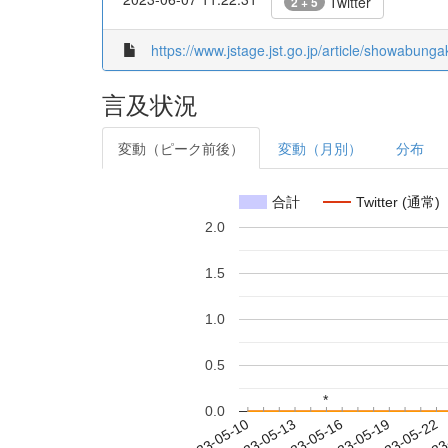
Twitter
2 + 5
https://www.jstage.jst.go.jp/article/showabunga
言及状況
変動（ピーク前後）
変動（月別）
分布
合計
Twitter (通常)
2.0
1.5
1.0
0.5
*
*
0.0
2023-05-16
2023-05-19
2023-05-22
2023
2023-05-10
2023-05-13