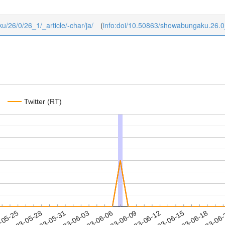
ku/26/0/26_1/_article/-char/ja/
(
info:doi/10.50863/showabungaku.26.
Twitter (RT)
2023-06-15
2023-06-18
2023-06
-05-25
2
2023-05-28
2023-05-31
2023-06-03
2023-06-06
2023-06-09
2023-06-12