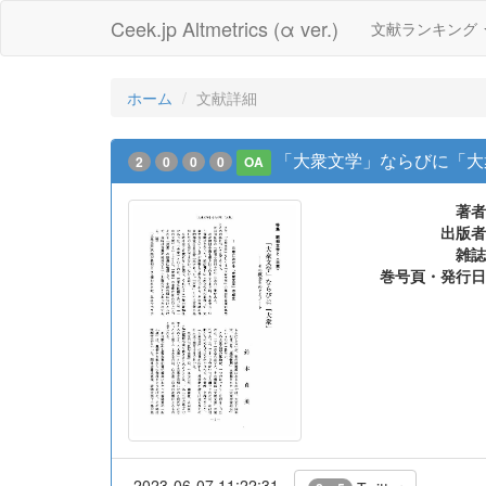
Ceek.jp Altmetrics (α ver.)
文献ランキング
ホーム
文献詳細
「大衆文学」ならびに「大
2
0
0
0
OA
著者
出版者
雑誌
巻号頁・発行日
2023-06-07 11:22:31