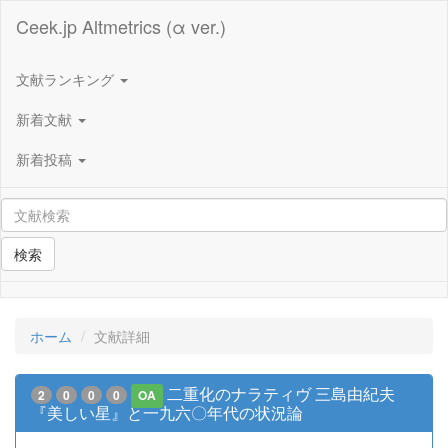
Ceek.jp Altmetrics (α ver.)
文献ランキング
新着文献
新着投稿
検索
ホーム
文献詳細
二重化のナラティヴ 三島由紀夫
2
0
0
0
OA
『美しい星』と一九六〇年代の状況論