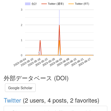
合計
Twitter (通常)
Twitter (RT)
3
2
1
*
*
0
2023-06-21
2023-05-04
2023-05-22
2023-06-09
2023-06-27
2023-05-10
2023-05-28
2023-06-15
2023-05-16
2023-06-03
外部データベース (DOI)
Google Scholar
Twitter
(2 users, 4 posts, 2 favorites)