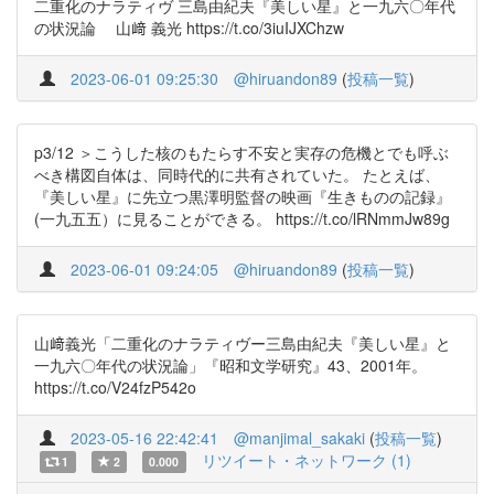
二重化のナラティヴ 三島由紀夫『美しい星』と一九六〇年代
の状況論 山﨑 義光 https://t.co/3iuIJXChzw
2023-06-01 09:25:30
@hiruandon89
(
投稿一覧
)
p3/12 ＞こうした核のもたらす不安と実存の危機とでも呼ぶ
べき構図自体は、同時代的に共有されていた。 たとえば、
『美しい星』に先立つ黒澤明監督の映画『生きものの記録』
(一九五五）に見ることができる。 https://t.co/lRNmmJw89g
2023-06-01 09:24:05
@hiruandon89
(
投稿一覧
)
山﨑義光「二重化のナラティヴー三島由紀夫『美しい星』と
一九六〇年代の状況論」『昭和文学研究』43、2001年。
https://t.co/V24fzP542o
2023-05-16 22:42:41
@manjimal_sakaki
(
投稿一覧
)
リツイート・ネットワーク (1)
1
2
0.000