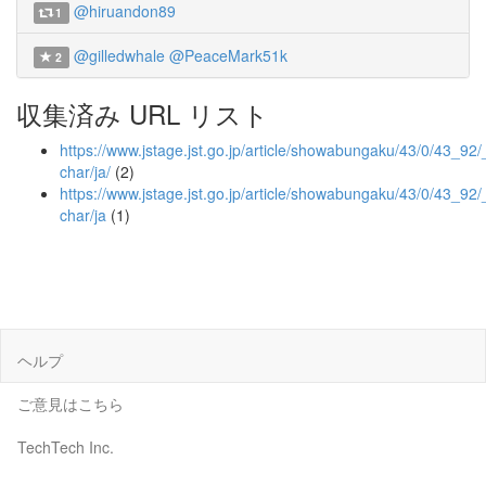
@hiruandon89
1
@gilledwhale
@PeaceMark51k
2
収集済み URL リスト
https://www.jstage.jst.go.jp/article/showabungaku/43/0/43_92/_
char/ja/
(2)
https://www.jstage.jst.go.jp/article/showabungaku/43/0/43_92/
char/ja
(1)
ヘルプ
ご意見はこちら
TechTech Inc.