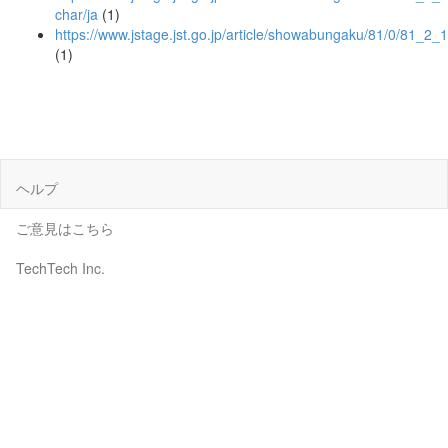
char/ja
(1)
https://www.jstage.jst.go.jp/article/showabungaku/81/0/81_2_1
(1)
ヘルプ
ご意見はこちら
TechTech Inc.