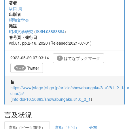
著者
坂口 周
出版者
昭和文学会
雑誌
昭和文学研究
(
ISSN:03883884
)
巻号頁・発行日
vol.81, pp.2-16, 2020 (Released:2021-07-01)
2023-05-29 07:03:14
はてなブックマーク
1
Twitter
1 + 2
https://www.jstage.jst.go.jp/article/showabungaku/81/0/81_2_1/_ar
char/ja/
(
info:doi/10.50863/showabungaku.81.0_2_1
)
言及状況
変動（ピーク前後）
変動（月別）
分布