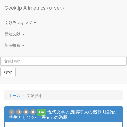
Ceek.jp Altmetrics (α ver.)
文献ランキング
新着文献
新着投稿
検索
ホーム
文献詳細
現代文学と感情移入の機制 理論的
2
0
0
0
OA
共生としての「演技」の系脈