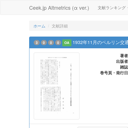
Ceek.jp Altmetrics (α ver.)
文献ランキング
ホーム
文献詳細
1932年11月のベルリン
3
0
0
0
OA
著者
出版者
雑誌
巻号頁・発行日