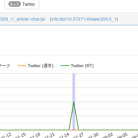
Twitter
2 + 1
/205_1/_article/-char/ja/
(
info:doi/10.57271/shsww.205.0_1
)
マーク
Twitter (通常)
Twitter (RT)