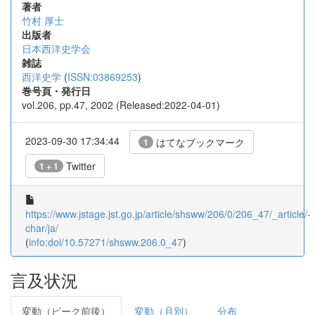
著者
竹村 厚士
出版者
日本西洋史学会
雑誌
西洋史学
(
ISSN:03869253
)
巻号頁・発行日
vol.206, pp.47, 2002 (Released:2022-04-01)
2023-09-30 17:34:44
はてなブックマーク
1
Twitter
1 + 1
https://www.jstage.jst.go.jp/article/shsww/206/0/206_47/_article/-
char/ja/
(
info:doi/10.57271/shsww.206.0_47
)
言及状況
変動（ピーク前後）
変動（月別）
分布