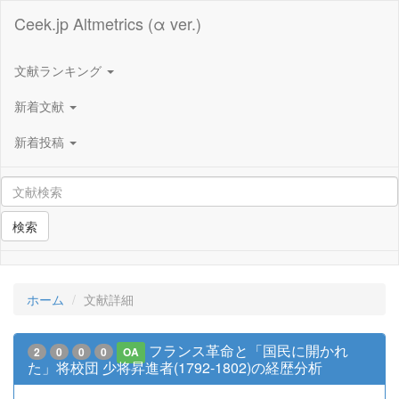
Ceek.jp Altmetrics (α ver.)
文献ランキング
新着文献
新着投稿
検索
ホーム
文献詳細
フランス革命と「国民に開かれ
2
0
0
0
OA
た」将校団 少将昇進者(1792-1802)の経歴分析