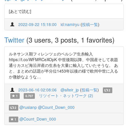
[あとで読む]
2022-09-22 15:18:00
id:namiryu
(
投稿一覧
)
Twitter
(3 users, 3 posts, 1 favorites)
ルネサンス期フィレンツェのペルシア生糸輸入
https://t.co/WFMRCeXOpK 中世後期以降、中国産そして表題
通りカスピ海沿岸産の生糸を大量に輸入していたそうな。 あ
と、まとめの話題が半分位1453年以後の様で欧州中世に入る
か微妙なような…
2023-06-16 02:08:06
@alteir_jp
(
投稿一覧
)
2
リツイート・ネットワーク (2)
1
0.707
@rusianp
@Count_Down_000
2
@Count_Down_000
1