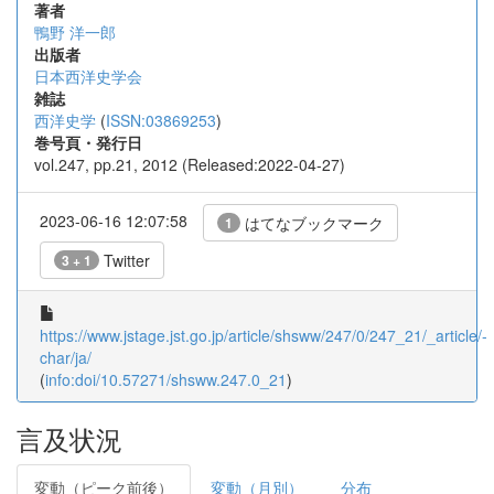
著者
鴨野 洋一郎
出版者
日本西洋史学会
雑誌
西洋史学
(
ISSN:03869253
)
巻号頁・発行日
vol.247, pp.21, 2012 (Released:2022-04-27)
2023-06-16 12:07:58
はてなブックマーク
1
Twitter
3 + 1
https://www.jstage.jst.go.jp/article/shsww/247/0/247_21/_article/-
char/ja/
(
info:doi/10.57271/shsww.247.0_21
)
言及状況
変動（ピーク前後）
変動（月別）
分布