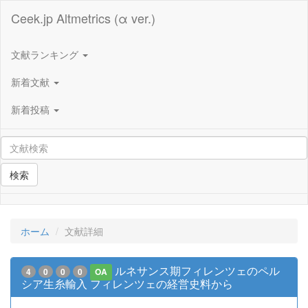
Ceek.jp Altmetrics (α ver.)
文献ランキング
新着文献
新着投稿
検索
ホーム
文献詳細
ルネサンス期フィレンツェのペル
4
0
0
0
OA
シア生糸輸入 フィレンツェの経営史料から