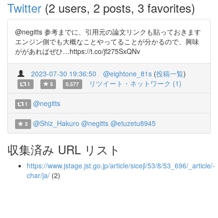
Twitter
(2 users, 2 posts, 3 favorites)
@negitts 参考までに、引用元の論文リンクも貼っておきます
エンジン側でも大概なことやってることが分かるので、興味
ががあればぜひ…https://t.co/jf275SxQNv
2023-07-30 19:36:50
@eightone_81s
(
投稿一覧
)
リツイート・ネットワーク (1)
1
5
0.577
@negitts
1
@Shiz_Hakuro
@negitts
@etuzetu8945
3
収集済み URL リスト
https://www.jstage.jst.go.jp/article/sicejl/53/8/53_696/_article/-
char/ja/
(2)