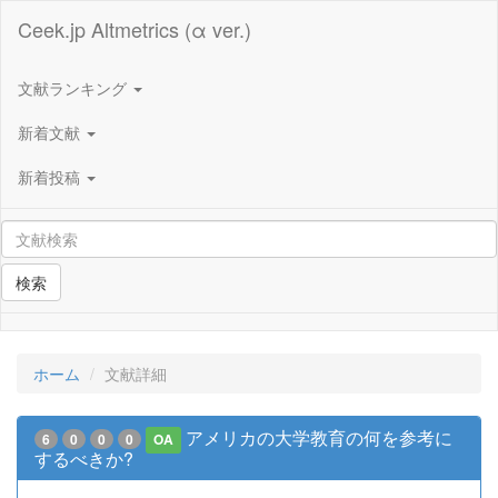
Ceek.jp Altmetrics (α ver.)
文献ランキング
新着文献
新着投稿
検索
ホーム
文献詳細
アメリカの大学教育の何を参考に
6
0
0
0
OA
するべきか?