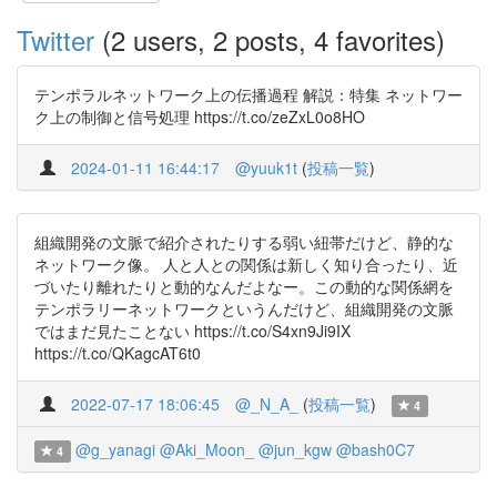
Twitter
(2 users, 2 posts, 4 favorites)
テンポラルネットワーク上の伝播過程 解説：特集 ネットワー
ク上の制御と信号処理 https://t.co/zeZxL0o8HO
2024-01-11 16:44:17
@yuuk1t
(
投稿一覧
)
組織開発の文脈で紹介されたりする弱い紐帯だけど、静的な
ネットワーク像。 人と人との関係は新しく知り合ったり、近
づいたり離れたりと動的なんだよなー。この動的な関係網を
テンポラリーネットワークというんだけど、組織開発の文脈
ではまだ見たことない https://t.co/S4xn9Ji9IX
https://t.co/QKagcAT6t0
2022-07-17 18:06:45
@_N_A_
(
投稿一覧
)
4
@g_yanagi
@Aki_Moon_
@jun_kgw
@bash0C7
4