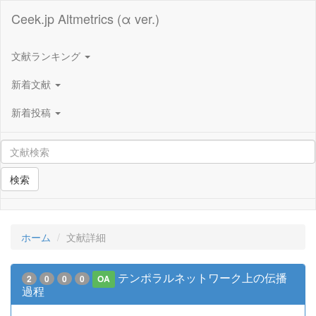
Ceek.jp Altmetrics (α ver.)
文献ランキング
新着文献
新着投稿
検索
ホーム
文献詳細
テンポラルネットワーク上の伝播
2
0
0
0
OA
過程