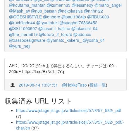
@koutama_mantan
@kumennu3
@lessmeqy
@maho_angel
@Mash_tw
@n88_baisan
@nekokasiya
@nhhi122
@OGESHISTYLE
@onboro
@paul1984jp
@RBU6000
@ruchitode44
@ryuutotuki
@spaghet76868452
@SS11090597
@susumi_hajime
@takacchi_04
@the_hermit19
@tororo_2_tororo
@udonco
@xassodesignware
@yamato_kakeru_
@yosha_01
@yuru_neji
AED、DC/DCで2kVまで昇圧するらしい。チャージは100～
200uF https://t.co/BxNsiLjDYq
2019-08-14 13:01:51
@HokkeTaso
(
投稿一覧
)
収集済み URL リスト
https://www.jstage.jst.go.jp/article/sicejl/57/8/57_582/_pdf
(7)
https://www.jstage.jst.go.jp/article/sicejl/57/8/57_582/_pdf/-
char/en
(87)