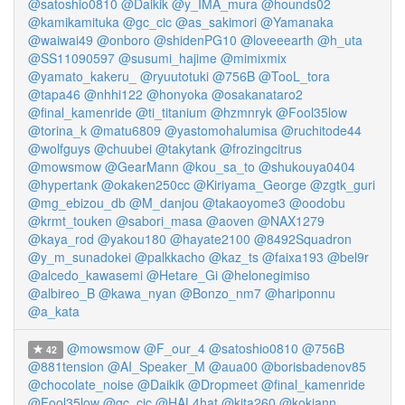
@satoshio0810
@Daikik
@y_IMA_mura
@hounds02
@kamikamituka
@gc_cic
@as_sakimori
@Yamanaka
@waiwai49
@onboro
@shidenPG10
@loveeearth
@h_uta
@SS11090597
@susumi_hajime
@mimixmix
@yamato_kakeru_
@ryuutotuki
@756B
@TooL_tora
@tapa46
@nhhi122
@honyoka
@osakanataro2
@final_kamenride
@ti_titanium
@hzmnryk
@Fool35low
@torina_k
@matu6809
@yastomohalumisa
@ruchitode44
@wolfguys
@chuubei
@takytank
@frozingcitrus
@mowsmow
@GearMann
@kou_sa_to
@shukouya0404
@hypertank
@okaken250cc
@Kiriyama_George
@zgtk_guri
@mg_ebizou_db
@M_danjou
@takaoyome3
@oodobu
@krmt_touken
@sabori_masa
@aoven
@NAX1279
@kaya_rod
@yakou180
@hayate2100
@8492Squadron
@y_m_sunadokei
@palkkacho
@kaz_ts
@faixa193
@bel9r
@alcedo_kawasemi
@Hetare_Gi
@helonegimiso
@albireo_B
@kawa_nyan
@Bonzo_nm7
@hariponnu
@a_kata
@mowsmow
@F_our_4
@satoshio0810
@756B
42
@881tension
@AI_Speaker_M
@aua00
@borisbadenov85
@chocolate_noise
@Daikik
@Dropmeet
@final_kamenride
@Fool35low
@gc_cic
@HAL4hat
@kita260
@kokiann