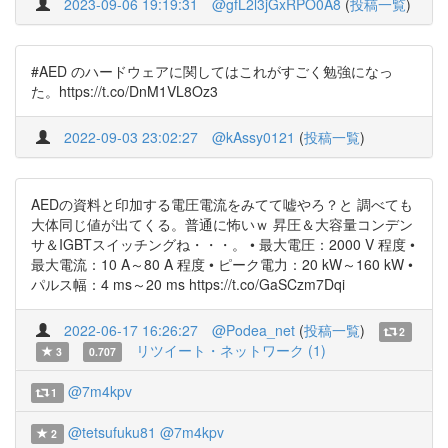
2023-09-06 19:19:31
@gfL2l3jGxRPO0A8
(
投稿一覧
)
#AED のハードウェアに関してはこれがすごく勉強になっ
た。https://t.co/DnM1VL8Oz3
2022-09-03 23:02:27
@kAssy0121
(
投稿一覧
)
AEDの資料と印加する電圧電流をみてて嘘やろ？と 調べても
大体同じ値が出てくる。普通に怖いｗ 昇圧＆大容量コンデン
サ＆IGBTスイッチングね・・・。 • 最大電圧：2000 V 程度 •
最大電流：10 A～80 A 程度 • ピーク電力：20 kW～160 kW •
パルス幅：4 ms～20 ms https://t.co/GaSCzm7Dqi
2022-06-17 16:26:27
@Podea_net
(
投稿一覧
)
2
リツイート・ネットワーク (1)
3
0.707
@7m4kpv
1
@tetsufuku81
@7m4kpv
2