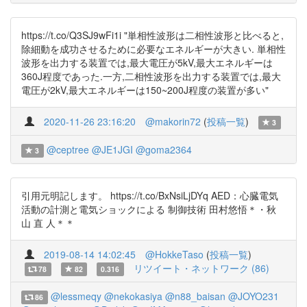
https://t.co/Q3SJ9wFi1i "単相性波形は二相性波形と比べると,
除細動を成功させるために必要なエネルギーが大きい. 単相性
波形を出力する装置では,最大電圧が5kV,最大エネルギーは
360J程度であった.一方,二相性波形を出力する装置では,最大
電圧が2kV,最大エネルギーは150~200J程度の装置が多い"
2020-11-26 23:16:20
@makorin72
(
投稿一覧
)
3
@ceptree
@JE1JGI
@goma2364
3
引用元明記します。 https://t.co/BxNsiLjDYq AED：心臓電気
活動の計測と電気ショックによる 制御技術 田村悠悟＊・秋
山 直 人＊＊
2019-08-14 14:02:45
@HokkeTaso
(
投稿一覧
)
リツイート・ネットワーク (86)
78
82
0.316
@lessmeqy
@nekokasiya
@n88_baisan
@JOYO231
86