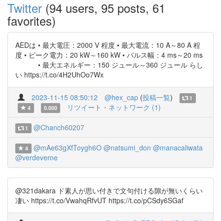
Twitter
(94 users, 95 posts, 61
favorites)
AEDは • 最大電圧：2000 V 程度 • 最大電流：10 A～80 A 程
度 • ピーク電力：20 kW～160 kW • パルス幅：4 ms～20 ms
• 最大エネルギー：150 ジュール～360 ジュール らし
い https://t.co/4H2UhOo7Wx
2023-11-15 08:50:12
@hex_cap
(
投稿一覧
)
1
リツイート・ネットワーク (1)
4
0.000
@Chanch60207
1
@mAe63gXfToygh6O
@natsumi_don
@manacaliwata
4
@verdeverne
@321dakara ド素人が思い付きで文句付ける隙が無いくらい
凄い https://t.co/VwahqRfvUT https://t.co/pCSdy6SGaf