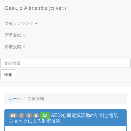
Ceek.jp Altmetrics (α ver.)
文献ランキング
新着文献
新着投稿
検索
ホーム
文献詳細
AED:心臓電気活動の計測と電気
94
0
0
0
OA
ショックによる制御技術