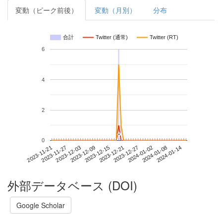
変動（ピーク前後）
変動（月別）
分布
合計
Twitter (通常)
Twitter (RT)
6
4
2
*
*
0
2024-01-08
2023-11-21
2023-12-09
2023-12-27
2024-01-14
2023-11-27
2023-12-15
2024-01-02
2023-12-03
2023-12-21
外部データベース (DOI)
Google Scholar