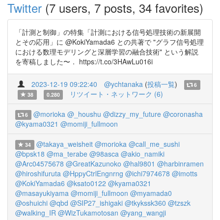
Twitter
(7 users, 7 posts, 34 favorites)
「計測と制御」の特集「計測における信号処理技術の新展開
とその応用」に @KokiYamada6 との共著で "グラフ信号処理
における数理モデリングと深層学習の融合技術" という解説
を寄稿しました〜． https://t.co/3HAwLu016i
2023-12-19 09:22:40
@ychtanaka
(
投稿一覧
)
6
リツイート・ネットワーク (6)
38
0.280
@morioka
@_houshu
@dizzy_my_future
@coronasha
6
@kyama0321
@momiji_fullmoon
@takaya_weisheit
@morioka
@call_me_sushi
34
@bpsk18
@ma_terabe
@98asca
@akio_namiki
@Arc04575678
@GreatKazunoko
@hal9801
@harbinramen
@hiroshifuruta
@HppyCtrlEngnrng
@ichi7974678
@imotts
@KokiYamada6
@ksato0122
@kyama0321
@masayukiyama
@momiji_fullmoon
@myamada0
@oshuichi
@qbd
@SIP27_ishigaki
@tkykssk360
@tzszk
@walking_IR
@WizTukamotosan
@yang_wangji