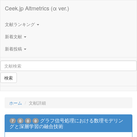
Ceek.jp Altmetrics (α ver.)
文献ランキング
新着文献
新着投稿
検索
ホーム
文献詳細
グラフ信号処理における数理モデリン
7
0
0
0
グと深層学習の融合技術