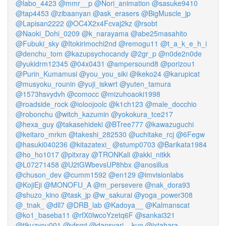
@labo_4423
@mmr__p
@Nori_animation
@sasuke9410
@tap4453
@zibaanyan
@ask_erasers
@BigMuscle_jp
@Lapisan2222
@OC4X2x4Fcvaj2kz
@rsobt
@Naoki_Dohi_0209
@k_narayama
@abe25masahito
@Fubuki_sky
@Itokirimochi2nd
@remogu11
@t_a_k_e_h_i
@denchu_tom
@kazupsychocandy
@2gr_p
@n0de2n0de
@yukidrm12345
@04x0431
@ampersound8
@porizou1
@Purin_Kumamusi
@you_you_siki
@ikeko24
@karupicat
@musyoku_rounin
@yuji_iskwrt
@yuten_tamura
@1573hsvydvh
@comocc
@mizuhoaoki1998
@roadside_rock
@ioloojoolc
@k1ch123
@male_docchio
@robonchu
@witch_kazumin
@yokokura_tce217
@hexa_guy
@takasehideki
@BTree777
@kawazuguchi
@keitaro_mrkm
@takeshi_282530
@uchitake_rcj
@6Fegw
@hasuki040236
@kitazatexi_
@stump0703
@Barikata1984
@ho_ho1017
@pitxray
@TRONKali
@akki_nitkk
@L07271458
@U2tGWbevsUP8hbx
@anosillus
@chuson_dev
@cumm1592
@en129
@imvisionlabs
@KojiEji
@MONOFU_A
@m_persevere
@nak_dora93
@shuzo_kino
@task_jp
@w_sakurai
@yoga_power308
@_tnak_
@dll7
@DRB_lab
@Kadoya__
@Kalmanscat
@ko1_baseba11
@rfX0lwcoYzetq6F
@sankai321
@tikuzyou001
@vfsmt
@dansyari__kun
@jxtahara