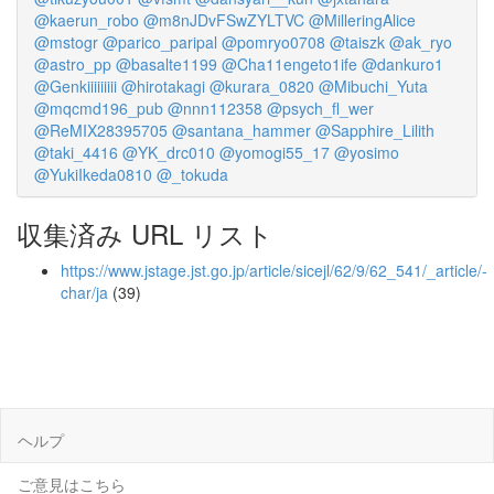
@kaerun_robo
@m8nJDvFSwZYLTVC
@MilleringAlice
@mstogr
@parico_paripal
@pomryo0708
@taiszk
@ak_ryo
@astro_pp
@basalte1199
@Cha11engeto1ife
@dankuro1
@Genkiiiiiiiii
@hirotakagi
@kurara_0820
@Mibuchi_Yuta
@mqcmd196_pub
@nnn112358
@psych_fl_wer
@ReMIX28395705
@santana_hammer
@Sapphire_Lilith
@taki_4416
@YK_drc010
@yomogi55_17
@yosimo
@YukiIkeda0810
@_tokuda
収集済み URL リスト
https://www.jstage.jst.go.jp/article/sicejl/62/9/62_541/_article/-
char/ja
(39)
ヘルプ
ご意見はこちら