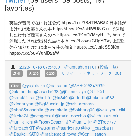
favorites)
英語が苦痛でなければ公式 https://t.co/3BzfTRAR8X 日本語が
よければ近藤さんの本 https://t.co/U2o8kHtWUS C++ で深堀
したければ鹿貫さんの本 https://t.co/E9nOYMcyH1 Python で
深堀したければ出村先生の本 https://t.co/caGRgYl7Vy 上記以
外を知りたければ出村先生の論文 https://t.co/J3iIeSSBKm
https://t.co/o8VY8MD2aW
2023-10-18 07:54:00
@kimushun1101
(
投稿一覧
)
リツイート・ネットワーク (38)
41
233
0.235
@yuyhiraka
@natsutan
@MSRC05347939
38
@platon_ho
@tasada038
@ji1nme_aya
@UTiCd
@sarukiti_se
@hot_ic
@tn340
@dddrill
@hakuturu583
@zibaanyan
@BigMuscle_jp
@ask_erasers
@abe25masahito
@ksmakoto
@Sokheng06
@you_you_siki
@ikeko24
@ochgensui
@male_docchio
@witch_kazumin
@jun_k_ichi
@FrostyDesign_JP
@unitL_kr
@BTree777
@f0reachKIT
@wukunn
@stark5130
@ko1_baseba11
@Dsuke_KATO
@maleicacid_towa
@Sen__sation