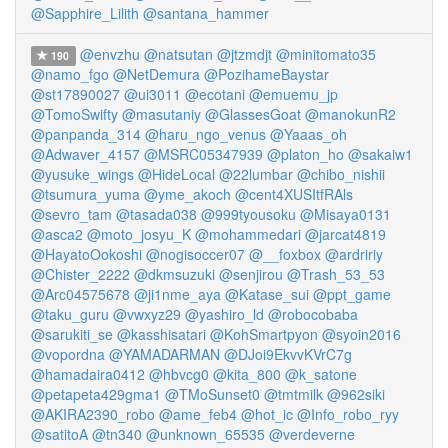
@Sapphire_Lilith
@santana_hammer
@envzhu
@natsutan
@jtzmdjt
@minitomato35
190
@namo_fgo
@NetDemura
@PozihameBaystar
@st17890027
@ui3011
@ecotani
@emuemu_jp
@TomoSwifty
@masutaniy
@GlassesGoat
@manokunR2
@panpanda_314
@haru_ngo_venus
@Yaaas_oh
@Adwaver_4157
@MSRC05347939
@platon_ho
@sakaiw1
@yusuke_wings
@HideLocal
@22lumbar
@chibo_nishii
@tsumura_yuma
@yme_akoch
@cent4XUSItfRAls
@sevro_tam
@tasada038
@999tyousoku
@Misaya0131
@asca2
@moto_josyu_K
@mohammedari
@jarcat4819
@HayatoOokoshi
@nogisoccer07
@__foxbox
@ardririy
@Chister_2222
@dkmsuzuki
@senjirou
@Trash_53_53
@Arc04575678
@ji1nme_aya
@Katase_sui
@ppt_game
@taku_guru
@vwxyz29
@yashiro_ld
@robocobaba
@sarukiti_se
@kasshisatari
@KohSmartpyon
@syoin2016
@vopordna
@YAMADARMAN
@DJoi9EkvvKVrC7g
@hamadaira0412
@hbvcg0
@kita_800
@k_satone
@petapeta429gma1
@TMoSunset0
@tmtmilk
@962siki
@AKIRA2390_robo
@ame_feb4
@hot_ic
@Info_robo_ryy
@satitoA
@tn340
@unknown_65535
@verdeverne